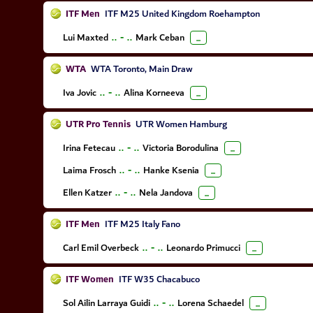
ITF Men
ITF M25 United Kingdom Roehampton
Lui Maxted
..
-
..
Mark Ceban
...
WTA
WTA Toronto, Main Draw
Iva Jovic
..
-
..
Alina Korneeva
...
UTR Pro Tennis
UTR Women Hamburg
Irina Fetecau
..
-
..
Victoria Borodulina
...
Laima Frosch
..
-
..
Hanke Ksenia
...
Ellen Katzer
..
-
..
Nela Jandova
...
ITF Men
ITF M25 Italy Fano
Carl Emil Overbeck
..
-
..
Leonardo Primucci
...
ITF Women
ITF W35 Chacabuco
Sol Ailin Larraya Guidi
..
-
..
Lorena Schaedel
...