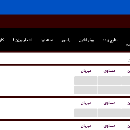
نتایج زنده
پوکر آنلاین
پاسور
تخته نرد
انفجار ورژن ۱
کاز
ده
ن
مساوی
میزبان
...
...
...
...
ن
مساوی
میزبان
...
...
ن
مساوی
میزبان