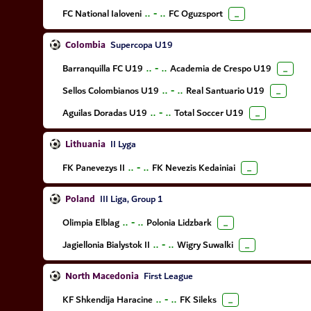
FC National Ialoveni
..
-
..
FC Oguzsport
...
Colombia
Supercopa U19
Barranquilla FC U19
..
-
..
Academia de Crespo U19
...
Sellos Colombianos U19
..
-
..
Real Santuario U19
...
Aguilas Doradas U19
..
-
..
Total Soccer U19
...
Lithuania
II Lyga
FK Panevezys II
..
-
..
FK Nevezis Kedainiai
...
Poland
III Liga, Group 1
Olimpia Elblag
..
-
..
Polonia Lidzbark
...
Jagiellonia Bialystok II
..
-
..
Wigry Suwalki
...
North Macedonia
First League
KF Shkendija Haracine
..
-
..
FK Sileks
...