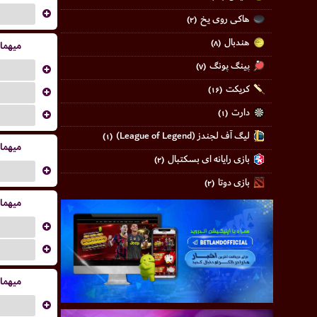
...
هاکی روی یخ
(۲)
هندبال
(۸)
میهما
پینگ پونگ
(۷)
...
کریکت
(۱۶)
...
دارت
...
(۱)
لیگ آف لجندز (League of Legend)
(۱)
میهما
بازی رایانه ای بسکتبال
(۲)
...
بازی دوتا
(۲)
میهما
...
...
میهما
...