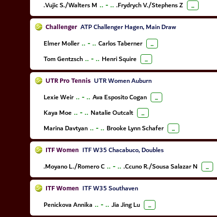
Vujic S./Walters M.
..
-
..
Frydrych V./Stephens Z.
...
Challenger
ATP Challenger Hagen, Main Draw
Elmer Moller
..
-
..
Carlos Taberner
...
Tom Gentzsch
..
-
..
Henri Squire
...
UTR Pro Tennis
UTR Women Auburn
Lexie Weir
..
-
..
Ava Esposito Cogan
...
Kaya Moe
..
-
..
Natalie Outcalt
...
Marina Davtyan
..
-
..
Brooke Lynn Schafer
...
ITF Women
ITF W35 Chacabuco, Doubles
Moyano L./Romero C.
..
-
..
Ccuno R./Sousa Salazar N.
...
ITF Women
ITF W35 Southaven
Penickova Annika
..
-
..
Jia Jing Lu
...