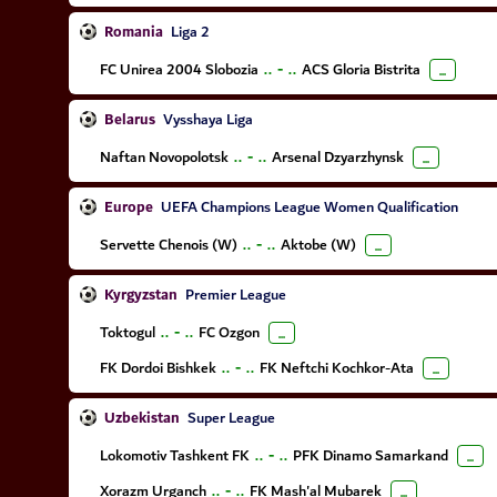
Romania
Liga 2
FC Unirea 2004 Slobozia
..
-
..
ACS Gloria Bistrita
...
Belarus
Vysshaya Liga
Naftan Novopolotsk
..
-
..
Arsenal Dzyarzhynsk
...
Europe
UEFA Champions League Women Qualification
Servette Chenois (W)
..
-
..
Aktobe (W)
...
Kyrgyzstan
Premier League
Toktogul
..
-
..
FC Ozgon
...
FK Dordoi Bishkek
..
-
..
FK Neftchi Kochkor-Ata
...
Uzbekistan
Super League
Lokomotiv Tashkent FK
..
-
..
PFK Dinamo Samarkand
...
Xorazm Urganch
..
-
..
FK Mash'al Mubarek
...