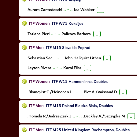
Aurora Zantedeschi
..
-
..
Ida Wobker
...
ITF Women
ITF W75 Koksijde
Tatiana Pieri
..
-
..
Palicova Barbora
...
ITF Men
ITF M15 Slovakia Poprad
Sebastian Sec
..
-
..
John Hallquist Lithen
...
Leyton Rivera
..
-
..
Karol Filar
...
ITF Women
ITF W15 Hameenlinna, Doubles
Blomqvist C./Heinonen I.
..
-
..
Biot A./Vaissaud D.
...
ITF Men
ITF M15 Poland Bielsko Biala, Doubles
Homola P./Jedrzejczak J.
..
-
..
Beckley A./Szczypka M.
...
ITF Men
ITF M25 United Kingdom Roehampton, Doubles