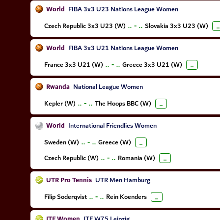
World
FIBA 3x3 U23 Nations League Women
Czech Republic 3x3 U23 (W)
..
-
..
Slovakia 3x3 U23 (W)
...
World
FIBA 3x3 U21 Nations League Women
France 3x3 U21 (W)
..
-
..
Greece 3x3 U21 (W)
...
Rwanda
National League Women
Kepler (W)
..
-
..
The Hoops BBC (W)
...
World
International Friendlies Women
Sweden (W)
..
-
..
Greece (W)
...
Czech Republic (W)
..
-
..
Romania (W)
...
UTR Pro Tennis
UTR Men Hamburg
Filip Soderqvist
..
-
..
Rein Koenders
...
ITF Women
ITF W75 Leipzig