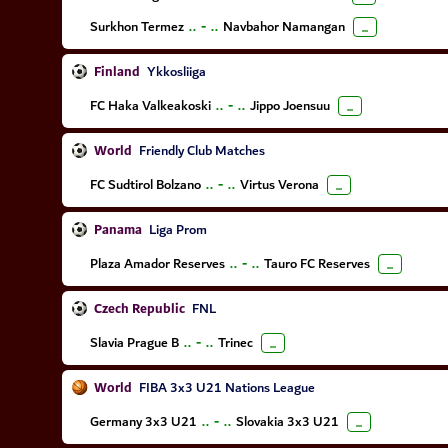
Surkhon Termez
..
-
..
Navbahor Namangan
...
Finland
Ykkosliiga
FC Haka Valkeakoski
..
-
..
Jippo Joensuu
...
World
Friendly Club Matches
FC Sudtirol Bolzano
..
-
..
Virtus Verona
...
Panama
Liga Prom
Plaza Amador Reserves
..
-
..
Tauro FC Reserves
...
Czech Republic
FNL
Slavia Prague B
..
-
..
Trinec
...
World
FIBA 3x3 U21 Nations League
Germany 3x3 U21
..
-
..
Slovakia 3x3 U21
...