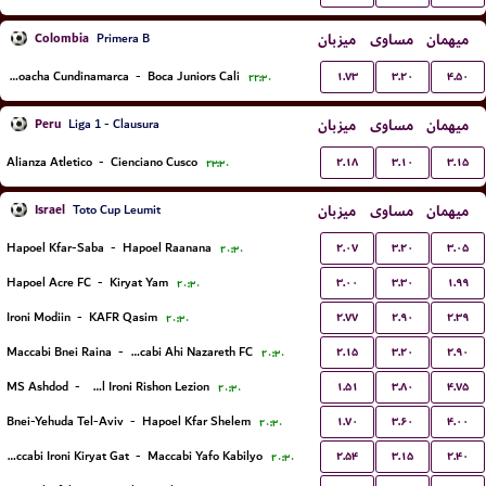
Colombia
میزبان
مساوی
میهمان
Primera B
۱.۷۳
۳.۲۰
۴.۵۰
Real Soacha Cundinamarca
-
Boca Juniors Cali
۲۲:۳۰
Peru
میزبان
مساوی
میهمان
Liga 1 - Clausura
۲.۱۸
۳.۱۰
۳.۱۵
Alianza Atletico
-
Cienciano Cusco
۲۳:۳۰
Israel
میزبان
مساوی
میهمان
Toto Cup Leumit
۲.۰۷
۳.۲۰
۳.۰۵
Hapoel Kfar-Saba
-
Hapoel Raanana
۲۰:۳۰
۳.۰۰
۳.۳۰
۱.۹۹
Hapoel Acre FC
-
Kiryat Yam
۲۰:۳۰
۲.۷۷
۲.۹۰
۲.۳۹
Ironi Modiin
-
KAFR Qasim
۲۰:۳۰
۲.۱۵
۳.۲۰
۲.۹۰
Maccabi Bnei Raina
-
Maccabi Ahi Nazareth FC
۲۰:۳۰
۱.۵۱
۳.۸۰
۴.۷۵
MS Ashdod
-
Hapoel Ironi Rishon Lezion
۲۰:۳۰
۱.۷۰
۳.۶۰
۴.۰۰
Bnei-Yehuda Tel-Aviv
-
Hapoel Kfar Shelem
۲۰:۳۰
۲.۵۴
۳.۱۵
۲.۴۰
Maccabi Ironi Kiryat Gat
-
Maccabi Yafo Kabilyo
۲۰:۳۰