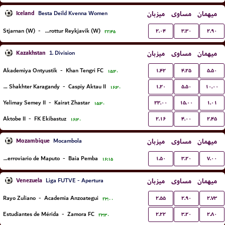
Iceland
میزبان
مساوی
میهمان
Besta Deild Kvenna Women
۲.۰۴
۳.۳۰
۲.۹۰
Stjarnan (W)
-
Throttur Reykjavik (W)
۲۲:۴۵
Kazakhstan
میزبان
مساوی
میهمان
1. Division
۱.۴۲
۴.۲۵
۵.۵۰
Akademiya Ontyustik
-
Khan Tengri FC
۱۵:۳۰
۱.۲۰
۵.۵۰
۱۰.۰۰
FC Shakhter Karagandy
-
Caspiy Aktau II
۱۶:۳۰
۲۳.۰۰
۱۵.۰۰
۱.۰۱
Yelimay Semey II
-
Kairat Zhastar
۱۵:۳۰
۲.۱۶
۴.۰۰
۲.۴۵
Aktobe II
-
FK Ekibastuz
۱۶:۳۰
Mozambique
میزبان
مساوی
میهمان
Mocambola
۱.۵۰
۳.۲۰
۷.۰۰
Clube Ferroviario de Maputo
-
Baia Pemba
۱۶:۱۵
Venezuela
میزبان
مساوی
میهمان
Liga FUTVE - Apertura
۲.۵۵
۲.۹۰
۲.۷۳
Rayo Zuliano
-
Academia Anzoategui
۲۳:۰۰
۲.۲۲
۳.۲۰
۲.۸۰
Estudiantes de Mérida
-
Zamora FC
۲۳:۳۰