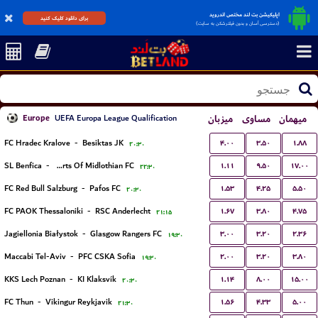
اپلیکیشن بت لند مختص اندروید
برای دانلود کلیک کنید
(دسترسی آسان و بدون فیلترشکن به سایت)
Europe
میزبان
مساوی
میهمان
UEFA Europa League Qualification
۴.۰۰
۳.۵۰
۱.۸۸
FC Hradec Kralove
-
Besiktas JK
۲۰:۳۰
۱.۱۱
۹.۵۰
۱۷.۰۰
SL Benfica
-
Hearts Of Midlothian FC
۲۲:۳۰
۱.۵۳
۴.۲۵
۵.۵۰
FC Red Bull Salzburg
-
Pafos FC
۲۰:۳۰
۱.۶۷
۳.۸۰
۴.۷۵
FC PAOK Thessaloniki
-
RSC Anderlecht
۲۱:۱۵
۳.۰۰
۳.۲۰
۲.۳۶
Jagiellonia Białystok
-
Glasgow Rangers FC
۱۹:۳۰
۲.۰۰
۳.۲۰
۳.۸۰
Maccabi Tel-Aviv
-
PFC CSKA Sofia
۱۹:۳۰
۱.۱۴
۸.۰۰
۱۵.۰۰
KKS Lech Poznan
-
KI Klaksvík
۲۰:۳۰
۱.۵۶
۴.۳۳
۵.۰۰
FC Thun
-
Vikingur Reykjavik
۲۱:۳۰