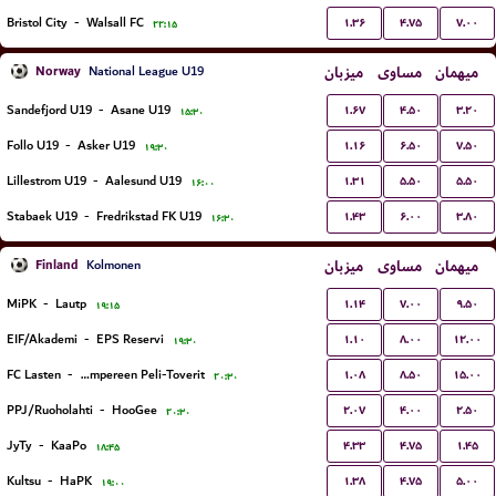
۱.۳۶
۴.۷۵
۷.۰۰
Bristol City
-
Walsall FC
۲۲:۱۵
Norway
میزبان
مساوی
میهمان
National League U19
۱.۶۷
۴.۵۰
۳.۲۰
Sandefjord U19
-
Asane U19
۱۵:۳۰
۱.۱۶
۶.۵۰
۷.۵۰
Follo U19
-
Asker U19
۱۹:۳۰
۱.۳۱
۵.۵۰
۵.۵۰
Lillestrom U19
-
Aalesund U19
۱۶:۰۰
۱.۴۳
۶.۰۰
۳.۸۰
Stabaek U19
-
Fredrikstad FK U19
۱۶:۳۰
Finland
میزبان
مساوی
میهمان
Kolmonen
۱.۱۴
۷.۰۰
۹.۵۰
MiPK
-
Lautp
۱۹:۱۵
۱.۱۰
۸.۰۰
۱۲.۰۰
EIF/Akademi
-
EPS Reservi
۱۹:۳۰
۱.۰۸
۸.۵۰
۱۵.۰۰
FC Lasten
-
Tampereen Peli-Toverit
۲۰:۳۰
۲.۰۷
۴.۰۰
۲.۵۰
PPJ/Ruoholahti
-
HooGee
۲۰:۳۰
۴.۳۳
۴.۷۵
۱.۴۵
JyTy
-
KaaPo
۱۸:۴۵
۱.۳۸
۴.۷۵
۵.۰۰
Kultsu
-
HaPK
۱۹:۰۰