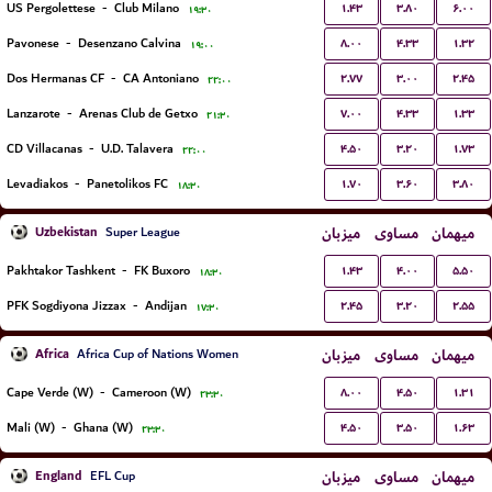
۱.۴۳
۳.۸۰
۶.۰۰
US Pergolettese
-
Club Milano
۱۹:۳۰
۸.۰۰
۴.۳۳
۱.۳۲
Pavonese
-
Desenzano Calvina
۱۹:۰۰
۲.۷۷
۳.۰۰
۲.۴۵
Dos Hermanas CF
-
CA Antoniano
۲۲:۰۰
۷.۰۰
۴.۳۳
۱.۳۳
Lanzarote
-
Arenas Club de Getxo
۲۱:۳۰
۴.۵۰
۳.۲۰
۱.۷۳
CD Villacanas
-
U.D. Talavera
۲۲:۰۰
۱.۷۰
۳.۶۰
۳.۸۰
Levadiakos
-
Panetolikos FC
۱۸:۳۰
Uzbekistan
میزبان
مساوی
میهمان
Super League
۱.۴۳
۴.۰۰
۵.۵۰
Pakhtakor Tashkent
-
FK Buxoro
۱۸:۳۰
۲.۴۵
۳.۲۰
۲.۵۵
PFK Sogdiyona Jizzax
-
Andijan
۱۷:۳۰
Africa
میزبان
مساوی
میهمان
Africa Cup of Nations Women
۸.۰۰
۴.۵۰
۱.۳۱
Cape Verde (W)
-
Cameroon (W)
۲۳:۳۰
۴.۵۰
۳.۵۰
۱.۶۳
Mali (W)
-
Ghana (W)
۲۳:۳۰
England
میزبان
مساوی
میهمان
EFL Cup