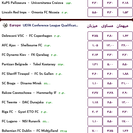
۳.۲۰
۳.۳۰
۲.۱۸
KuPS Palloseura
-
Universitatea Craiova
۱۸:۳۰
۵.۵۰
۴.۲۰
۱.۵۳
Lincoln Red Imps
-
Omonia FC Nicosia
۲۰:۳۰
Europe
میزبان
مساوی
میهمان
UEFA Conference League Qualification
۴.۷۵
۳.۸۰
۱.۶۳
Debreceni VSC
-
FC Copenhagen
۲۰:۳۰
۱.۰۵
۱۲.۰۰
۲۶.۰۰
AFC Ajax
-
Shelbourne FC
۲۱:۳۰
۲.۱۴
۳.۳۰
۳.۲۰
FC Dynamo Kiev
-
FK Qarabag
۲۰:۳۰
۱.۳۱
۵.۰۰
۸.۵۰
Partizan Belgrade
-
Tobol Kostanay
۲۲:۳۰
۳.۶۰
۳.۶۰
۱.۸۸
FC Sheriff Tiraspol
-
FC St. Gallen
۲۰:۳۰
۱.۱۰
۸.۵۰
۲۱.۰۰
SC Braga
-
Dinamo Minsk
۲۲:۰۰
۲.۲۷
۳.۲۸
۲.۹۰
Rakow Czestochowa
-
Hammarby IF
۲۰:۳۰
۱.۱۸
۶.۵۰
۱۲.۰۰
FC Twente
-
DAC Dunajska
۲۱:۳۰
۲.۰۲
۳.۵۰
۳.۳۰
Riga FC
-
Gyori ETO FC
۲۰:۳۰
۱.۱۰
۸.۵۰
۱۷.۰۰
FC Lugano
-
NSI Runavík
۲۲:۰۰
۷.۰۰
۴.۷۵
۱.۳۶
Bohemian FC Dublin
-
FC Midtjylland
۲۲:۱۵