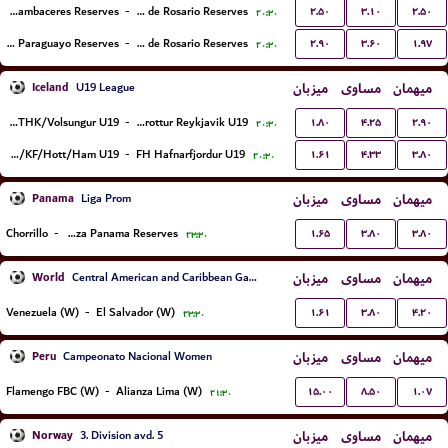
۲.۵۰
۳.۱۰
۲.۵۰
Defensores de Cambaceres Reserves
-
Leones de Rosario Reserves
۲۰:۳۰
۲.۹۰
۳.۶۰
۱.۹۷
Deportivo Paraguayo Reserves
-
Argentino de Rosario Reserves
۲۰:۳۰
Iceland
میزبان
مساوی
میهمان
U19 League
۱.۸۰
۴.۲۵
۲.۹۰
Thor/THK/Volsungur U19
-
Throttur Reykjavik U19
۲۰:۳۰
۱.۶۱
۴.۳۳
۳.۸۰
KA/Da/KF/Hott/Ham U19
-
FH Hafnarfjordur U19
۲۰:۳۰
Panama
میزبان
مساوی
میهمان
Liga Prom
۱.۶۵
۳.۸۰
۳.۸۰
Chorrillo
-
Alianza Panama Reserves
۲۳:۳۰
World
میزبان
مساوی
میهمان
Central American and Caribbean Games Women
۱.۶۱
۳.۸۰
۴.۲۰
Venezuela (W)
-
El Salvador (W)
۲۳:۳۰
Peru
میزبان
مساوی
میهمان
Campeonato Nacional Women
۱۵.۰۰
۸.۵۰
۱.۰۷
Flamengo FBC (W)
-
Alianza Lima (W)
۲۱:۳۰
Norway
میزبان
مساوی
میهمان
3. Division avd. 5