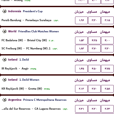
۱۱.۰۰
۷.۰۰
۱.۱۳
Hafnir
-
Arborg
۲۲:۴۵
Indonesia
میزبان
مساوی
میهمان
President's Cup
۱.۹۶
۳.۳۰
۳.۱۵
Persib Bandung
-
Persebaya Surabaya
۱۶:۳۰
World
میزبان
مساوی
میهمان
Friendlies Club Matches Women
۱.۵۳
۴.۲۵
۴.۰۰
FC Badalona (W)
-
Bristol City (W)
۲۰:۳۰
۱.۸۲
۳.۷۰
۳.۳۰
SC Freiburg (W)
-
1. FC Nurnberg (W)
۱۶:۳۰
Iceland
میزبان
مساوی
میهمان
1. Deild
۱.۴۵
۴.۵۰
۴.۷۵
IR Reykjavik
-
Aegir
۲۲:۴۵
Iceland
میزبان
مساوی
میهمان
1. Deild Women
۲.۱۲
۳.۷۰
۲.۵۸
KR Reykjavik (W)
-
Grotta (W)
۲۲:۴۵
Argentina
میزبان
مساوی
میهمان
Primera C Metropolitana Reserves
۲.۳۱
۳.۲۰
۲.۶۳
Estrella del Sur Reserves
-
CA Lugano Reserves
۱۹:۳۰