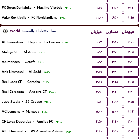
۱.۷۷
۳.۵۰
۴.۳۳
FK Borac Banjaluka
-
Maxline Vitebsk
۲۲:۰۰
۱۱.۰۰
۶.۵۰
۱.۱۸
Valur Reykjavik
-
FC Nordsjaelland
۲۲:۰۰
World
میزبان
مساوی
میهمان
Friendly Club Matches
۱.۷۴
۳.۵۰
۴.۰۰
AC Fiorentina
-
Deportivo La Coruna
۲۱:۳۰
۱.۹۴
۳.۷۰
۳.۰۵
Malaga CF
-
Al Arabi
۲۱:۳۰
۱.۸۲
۳.۴۰
۳.۸۰
AS Monaco
-
Getafe
۲۱:۳۰
۲.۴۵
۳.۴۰
۲.۴۰
Aris Limmasol
-
Al Sadd
۱۸:۳۰
۳.۱۵
۳.۱۵
۲.۰۸
Real Jaen CF
-
Cordoba
۲۱:۳۰
۲.۹۰
۳.۱۰
۲.۲۰
Real Zaragoza
-
Andorra CF
۲۰:۰۰
۱.۵۳
۳.۸۰
۴.۷۵
Juve Stabia
-
SS Cavese
۲۲:۰۰
۸.۰۰
۵.۰۰
۱.۲۲
AC Legnano
-
Mantova
۲۰:۰۰
۳.۵۰
۳.۱۰
۲.۰۰
CF Lorca Deportiva
-
Aguilas FC
۲۲:۰۰
۳.۱۰
۳.۵۰
۲.۰۲
AEL Limassol
-
PAE APS Atromitos Athens
۱۹:۳۰