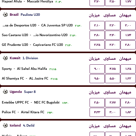
۳.۷۰
۳.۵۰
۱.۷۷
Hapoel Afula
-
Maccabi Herzliya
۲۰:۳۰
Brazil
میزبان
مساوی
میهمان
Paulista U20
۲.۱۰
۳.۲۰
۳.۰۰
Portuguesa de Desportos U20
-
CA Juventus SP U20
۲۱:۳۰
۳.۸۰
۳.۴۰
۱.۷۴
Sao Caetano U20
-
Gremio Novorizontino U20
۲۱:۳۰
۲.۲۵
۳.۲۰
۲.۸۰
GE Prudente U20
-
Capivariano FC U20
۲۱:۳۰
Kuwait
میزبان
مساوی
میهمان
1. Division
۹.۰۰
۴.۷۵
۱.۲۵
Sporty
-
Al Sahel Abu Halifa
۲۱:۱۵
۹.۵۰
۵.۵۰
۱.۲۲
Al Shamiya FC
-
AL Jazira FC
۲۱:۱۵
Uganda
میزبان
مساوی
میهمان
Super 8
۲.۵۰
۲.۷۷
۲.۸۰
Entebbe UPPC FC
-
NEC FC Bugolobi
۱۶:۳۰
۴.۳۳
۳.۰۰
۱.۸۲
Police FC
-
Airtel Kitara FC
۱۹:۳۰
Iceland
میزبان
مساوی
میهمان
4. Deild