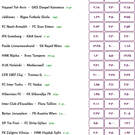
۲.۱۸
۳.۳۰
۳.۱۵
Hapoel Tel-Aviv
-
GKS Dospel Katowice
۲۱:۳۰
۱.۶۹
۳.۵۰
۴.۷۵
Jablonec
-
Rigas Futbola Skola
۱۹:۳۰
۲.۶۳
۳.۲۰
۲.۵۴
FC Noah Artsakh
-
FC Sion Sitten
۱۹:۳۰
۲.۹۰
۳.۳۰
۲.۳۰
IFK Goteborg
-
KAA Gent
۲۰:۳۰
۱۳.۲۵
۶.۰۰
۱.۱۸
Paide Linnameeskond
-
SK Rapid Wien
۱۹:۳۰
۱.۲۰
۵.۵۰
۱۳.۲۵
HNK Rijeka
-
Ilves Tampere
۲۲:۱۵
۲.۳۱
۳.۴۰
۲.۸۰
HJK Helsinki
-
Motherwell
۱۹:۳۰
۳.۰۰
۳.۲۸
۲.۲۷
CFR 1907 Cluj
-
Tromso IL
۲۰:۰۰
۱.۸۵
۳.۷۰
۳.۷۰
FC Inter Turku
-
FC Vaduz
۱۸:۳۰
۱.۴۵
۴.۲۰
۶.۵۰
Hibernian FC
-
FK Shkendija 79
۲۲:۳۰
۲.۱۱
۳.۲۰
۳.۳۰
Inter Club d'Escaldes
-
Flora Tallinn
۲۰:۳۰
۲.۲۷
۳.۲۰
۳.۰۵
Beitar Jerusalem
-
FK Austria Wien
۲۱:۰۰
۸.۵۰
۵.۰۰
۱.۳۱
SP Tre Fiori
-
FC Drita Gjilan
۲۲:۳۰
۳.۶۰
۳.۵۰
۱.۹۲
FK Zalgiris Vilnius
-
HNK Hajduk Split
۲۰:۳۰