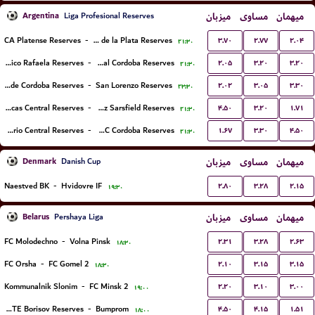
Argentina
میزبان
مساوی
میهمان
Liga Profesional Reserves
۳.۷۰
۲.۷۷
۲.۰۴
CA Platense Reserves
-
Estudiantes de la Plata Reserves
۲۱:۳۰
۲.۰۵
۳.۲۰
۳.۲۰
Atletico Rafaela Reserves
-
Central Cordoba Reserves
۲۱:۳۰
۲.۰۲
۳.۰۵
۳.۳۰
CA Talleres de Cordoba Reserves
-
San Lorenzo Reserves
۲۳:۳۰
۴.۵۰
۳.۲۰
۱.۷۱
Barracas Central Reserves
-
Velez Sarsfield Reserves
۲۱:۳۰
۱.۶۷
۳.۳۰
۴.۵۰
Rosario Central Reserves
-
Instituto AC Cordoba Reserves
۲۱:۳۰
Denmark
میزبان
مساوی
میهمان
Danish Cup
۲.۸۰
۳.۲۸
۲.۱۵
Naestved BK
-
Hvidovre IF
۱۹:۳۰
Belarus
میزبان
مساوی
میهمان
Pershaya Liga
۲.۳۱
۳.۲۸
۲.۶۳
FC Molodechno
-
Volna Pinsk
۱۸:۳۰
۲.۱۰
۳.۱۵
۳.۱۵
FC Orsha
-
FC Gomel 2
۱۸:۳۰
۲.۲۰
۳.۱۰
۳.۰۰
Kommunalnik Slonim
-
FC Minsk 2
۱۹:۰۰
۴.۵۰
۴.۱۵
۱.۵۱
BATE Borisov Reserves
-
Bumprom
۱۸:۰۰