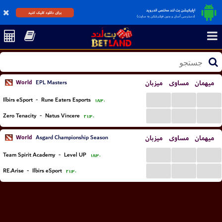
اپلیکیشن بت لند مختص اندروید
برای دانلود کلیک کنید
(دسترسی آسان و بدون فیلترشکن به سایت)
میهمان
مساوی
میزبان
World
EPL Masters
...
...
...
Ilbirs eSport
-
Rune Eaters Esports
۱۸:۳۰
...
...
...
Zero Tenacity
-
Natus Vincere
۲۱:۳۰
میهمان
مساوی
میزبان
World
Asgard Championship Season
...
...
...
Team Spirit Academy
-
Level UP
۱۸:۳۰
...
...
...
RE.Arise
-
Ilbirs eSport
۲۱:۳۰