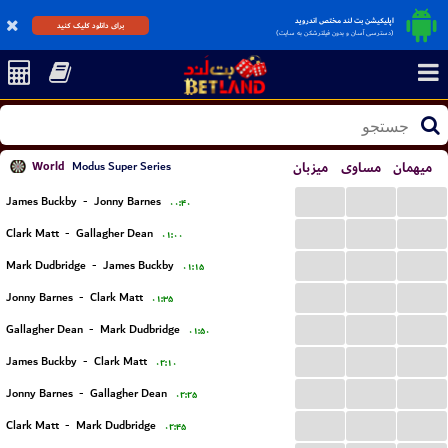
اپلیکیشن بت لند مختص اندروید
برای دانلود کلیک کنید
(دسترسی آسان و بدون فیلترشکن به سایت)
World
میزبان
مساوی
میهمان
Modus Super Series
...
...
...
James Buckby
-
Jonny Barnes
۰۰:۴۰
...
...
...
Clark Matt
-
Gallagher Dean
۰۱:۰۰
...
...
...
Mark Dudbridge
-
James Buckby
۰۱:۱۵
...
...
...
Jonny Barnes
-
Clark Matt
۰۱:۳۵
...
...
...
Gallagher Dean
-
Mark Dudbridge
۰۱:۵۰
...
...
...
James Buckby
-
Clark Matt
۰۲:۱۰
...
...
...
Jonny Barnes
-
Gallagher Dean
۰۲:۲۵
...
...
...
Clark Matt
-
Mark Dudbridge
۰۲:۴۵