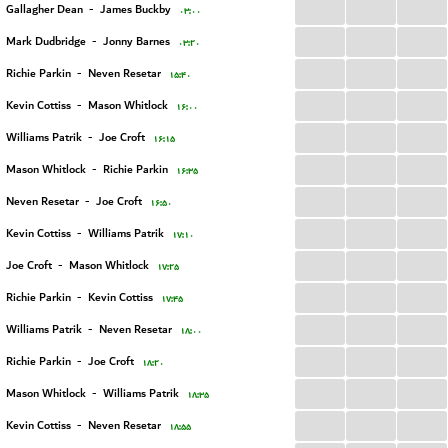
...
...
...
Gallagher Dean
-
James Buckby
۰۳:۰۰
...
...
...
Mark Dudbridge
-
Jonny Barnes
۰۳:۲۰
...
...
...
Richie Parkin
-
Neven Resetar
۱۵:۴۰
...
...
...
Kevin Cottiss
-
Mason Whitlock
۱۶:۰۰
...
...
...
Williams Patrik
-
Joe Croft
۱۶:۱۵
...
...
...
Mason Whitlock
-
Richie Parkin
۱۶:۳۵
...
...
...
Neven Resetar
-
Joe Croft
۱۶:۵۰
...
...
...
Kevin Cottiss
-
Williams Patrik
۱۷:۱۰
...
...
...
Joe Croft
-
Mason Whitlock
۱۷:۲۵
...
...
...
Richie Parkin
-
Kevin Cottiss
۱۷:۴۵
...
...
...
Williams Patrik
-
Neven Resetar
۱۸:۰۰
...
...
...
Richie Parkin
-
Joe Croft
۱۸:۲۰
...
...
...
Mason Whitlock
-
Williams Patrik
۱۸:۳۵
...
...
...
Kevin Cottiss
-
Neven Resetar
۱۸:۵۵