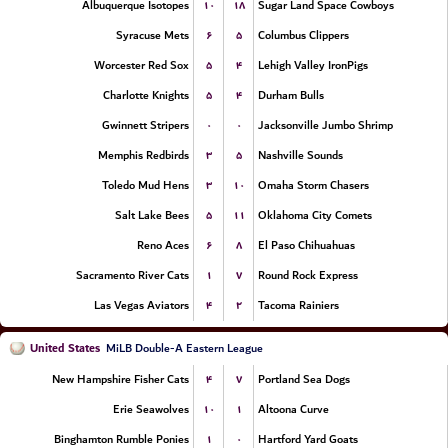
۱۰
۱۸
Albuquerque Isotopes
Sugar Land Space Cowboys
۶
۵
Syracuse Mets
Columbus Clippers
۵
۴
Worcester Red Sox
Lehigh Valley IronPigs
۵
۴
Charlotte Knights
Durham Bulls
۰
۰
Gwinnett Stripers
Jacksonville Jumbo Shrimp
۳
۵
Memphis Redbirds
Nashville Sounds
۳
۱۰
Toledo Mud Hens
Omaha Storm Chasers
۵
۱۱
Salt Lake Bees
Oklahoma City Comets
۶
۸
Reno Aces
El Paso Chihuahuas
۱
۷
Sacramento River Cats
Round Rock Express
۴
۲
Las Vegas Aviators
Tacoma Rainiers
United States
MiLB Double-A Eastern League
۴
۷
New Hampshire Fisher Cats
Portland Sea Dogs
۱۰
۱
Erie Seawolves
Altoona Curve
۱
۰
Binghamton Rumble Ponies
Hartford Yard Goats