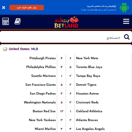
اپلیکیشن بت لند مختص اندروید
برای دانلود کلیک کنید
(دسترسی آسان و بدون فیلترشکن به سایت)
United States
MLB
۴
۶
Pittsburgh Pirates
New York Mets
۴
۵
Philadelphia Phillies
Toronto Blue Jays
۱
۲
Seattle Mariners
Tampa Bay Rays
۵
۲
San Francisco Giants
Detroit Tigers
۳
۶
San Diego Padres
Houston Astros
۵
۳
Washington Nationals
Cincinnati Reds
۱۳
۱
Boston Red Sox
Oakland Athletics
۳
۲
New York Yankees
Atlanta Braves
۳
۴
Miami Marlins
Los Angeles Angels