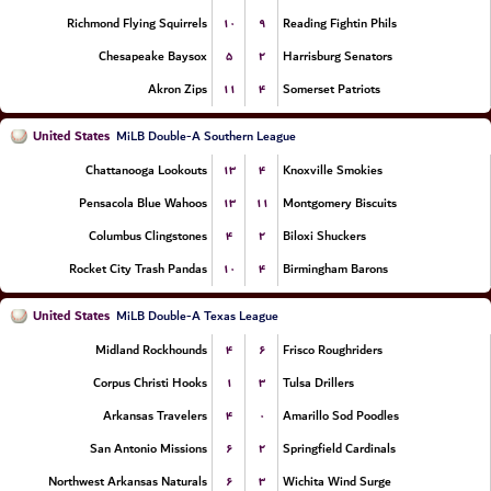
۱۰
۹
Richmond Flying Squirrels
Reading Fightin Phils
۵
۲
Chesapeake Baysox
Harrisburg Senators
۱۱
۴
Akron Zips
Somerset Patriots
United States
MiLB Double-A Southern League
۱۳
۴
Chattanooga Lookouts
Knoxville Smokies
۱۳
۱۱
Pensacola Blue Wahoos
Montgomery Biscuits
۴
۲
Columbus Clingstones
Biloxi Shuckers
۱۰
۴
Rocket City Trash Pandas
Birmingham Barons
United States
MiLB Double-A Texas League
۴
۶
Midland Rockhounds
Frisco Roughriders
۱
۳
Corpus Christi Hooks
Tulsa Drillers
۴
۰
Arkansas Travelers
Amarillo Sod Poodles
۶
۲
San Antonio Missions
Springfield Cardinals
۶
۳
Northwest Arkansas Naturals
Wichita Wind Surge