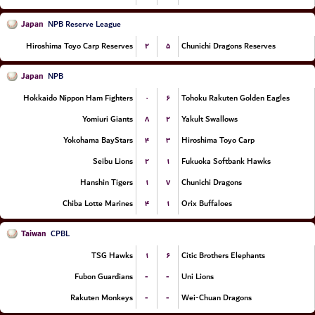
Japan
NPB Reserve League
۲
۵
Hiroshima Toyo Carp Reserves
Chunichi Dragons Reserves
Japan
NPB
۰
۶
Hokkaido Nippon Ham Fighters
Tohoku Rakuten Golden Eagles
۸
۲
Yomiuri Giants
Yakult Swallows
۴
۳
Yokohama BayStars
Hiroshima Toyo Carp
۲
۱
Seibu Lions
Fukuoka Softbank Hawks
۱
۷
Hanshin Tigers
Chunichi Dragons
۴
۱
Chiba Lotte Marines
Orix Buffaloes
Taiwan
CPBL
۱
۶
TSG Hawks
Citic Brothers Elephants
-
-
Fubon Guardians
Uni Lions
-
-
Rakuten Monkeys
Wei-Chuan Dragons