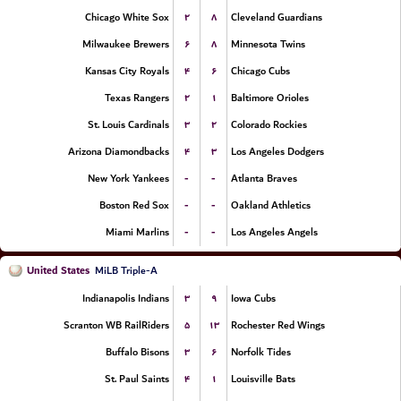
۲
۸
Chicago White Sox
Cleveland Guardians
۶
۸
Milwaukee Brewers
Minnesota Twins
۴
۶
Kansas City Royals
Chicago Cubs
۲
۱
Texas Rangers
Baltimore Orioles
۳
۲
St. Louis Cardinals
Colorado Rockies
۴
۳
Arizona Diamondbacks
Los Angeles Dodgers
-
-
New York Yankees
Atlanta Braves
-
-
Boston Red Sox
Oakland Athletics
-
-
Miami Marlins
Los Angeles Angels
United States
MiLB Triple-A
۳
۹
Indianapolis Indians
Iowa Cubs
۵
۱۳
Scranton WB RailRiders
Rochester Red Wings
۳
۶
Buffalo Bisons
Norfolk Tides
۴
۱
St. Paul Saints
Louisville Bats