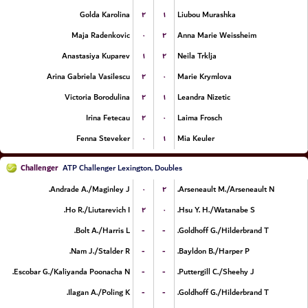
۲
۱
Golda Karolina
Liubou Murashka
۰
۲
Maja Radenkovic
Anna Marie Weissheim
۱
۲
Anastasiya Kuparev
Neila Trklja
۲
۰
Arina Gabriela Vasilescu
Marie Krymlova
۲
۱
Victoria Borodulina
Leandra Nizetic
۲
۰
Irina Fetecau
Laima Frosch
۰
۱
Fenna Steveker
Mia Keuler
Challenger
ATP Challenger Lexington, Doubles
۰
۲
Andrade A./Maginley J.
Arseneault M./Arseneault N.
۲
۰
Ho R./Liutarevich I.
Hsu Y. H./Watanabe S.
-
-
Bolt A./Harris L.
Goldhoff G./Hilderbrand T.
-
-
Nam J./Stalder R.
Bayldon B./Harper P.
-
-
Escobar G./Kaliyanda Poonacha N.
Puttergill C./Sheehy J.
-
-
Ilagan A./Poling K.
Goldhoff G./Hilderbrand T.