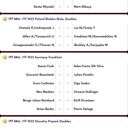
-
-
Kenta Miyoshi
Mert Alkaya
ITF Men
ITF M15 Poland Bielsko Biala, Doubles
-
-
Homola P./Jedrzejczak J.
Lis M./Smiej Y.
-
-
Allen A./Tarasevich U.
Fondriest M./Keremedchiev N.
-
-
Grzegorzewski O./Thurner N.
Beckley A./Szczypka M.
ITF Men
ITF M15 Germany Frankfurt
-
-
Aaron Funk
Adan Freire DA Silva
-
-
Giovanni Branchetti
Julien Penzlin
-
-
Sven Corbinais
Ziga Sesko
-
-
Neo Niedner
Vincent Dullinger
-
-
Bengt Johan Reinhard
Kirill Kivattsev
-
-
Arian Barbic
Pierre Delage
ITF Men
ITF M15 Slovakia Poprad, Doubles