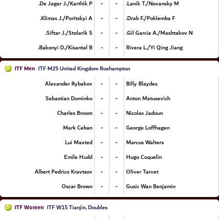
-
-
De Jager J./Karthik P.
Lanik T./Novansky M.
-
-
Klimas J./Poritskyi A.
Drab F./Poklemba F.
-
-
Siftar J./Stolarik S.
Gil Garcia A./Mashtakov N.
-
-
Bakonyi D./Kisantal B.
Rivera L./Yi Qing Jiang
ITF Men
ITF M25 United Kingdom Roehampton
-
-
Alexander Rybakov
Billy Blaydes
-
-
Sebastian Dominko
Anton Matusevich
-
-
Charles Broom
Nicolas Jadoun
-
-
Mark Ceban
George Loffhagen
-
-
Lui Maxted
Marcus Walters
-
-
Emile Hudd
Hugo Coquelin
-
-
Albert Pedrico Kravtsov
Oliver Tarvet
-
-
Oscar Brown
Gusic Wan Benjamin
ITF Women
ITF W15 Tianjin, Doubles