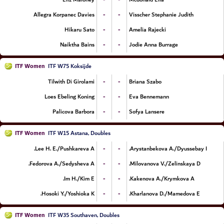
-
-
Allegra Korpanec Davies
Visscher Stephanie Judith
-
-
Hikaru Sato
Amelia Rajecki
-
-
Naiktha Bains
Jodie Anna Burrage
ITF Women
ITF W75 Koksijde
-
-
Tilwith Di Girolami
Briana Szabo
-
-
Loes Ebeling Koning
Eva Bennemann
-
-
Palicova Barbora
Sofya Lansere
ITF Women
ITF W15 Astana, Doubles
-
-
Lee H. E./Pushkareva A.
Arystanbekova A./Dyussebay I.
-
-
Fedorova A./Sedysheva A.
Milovanova V./Zelinskaya D.
-
-
Im H./Kim E.
Kakenova A./Krymkova A.
-
-
Hosoki Y./Yoshioka K.
Kharlanova D./Mamedova E.
ITF Women
ITF W35 Southaven, Doubles