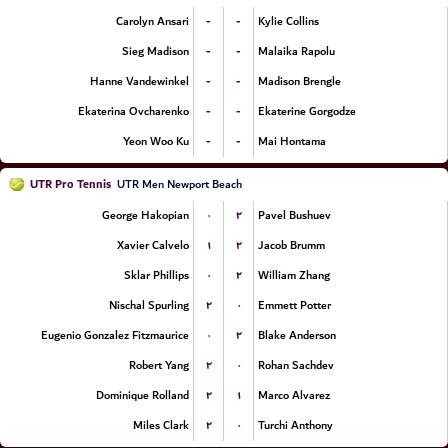
-
-
Carolyn Ansari
Kylie Collins
-
-
Sieg Madison
Malaika Rapolu
-
-
Hanne Vandewinkel
Madison Brengle
-
-
Ekaterina Ovcharenko
Ekaterine Gorgodze
-
-
Yeon Woo Ku
Mai Hontama
UTR Pro Tennis
UTR Men Newport Beach
۰
۲
George Hakopian
Pavel Bushuev
۱
۲
Xavier Calvelo
Jacob Brumm
۰
۲
Sklar Phillips
William Zhang
۲
۰
Nischal Spurling
Emmett Potter
۰
۲
Eugenio Gonzalez Fitzmaurice
Blake Anderson
۲
۰
Robert Yang
Rohan Sachdev
۲
۱
Dominique Rolland
Marco Alvarez
۲
۰
Miles Clark
Turchi Anthony