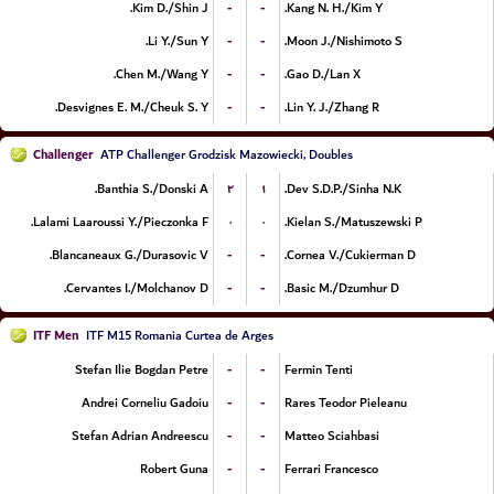
-
-
Kim D./Shin J.
Kang N. H./Kim Y.
-
-
Li Y./Sun Y.
Moon J./Nishimoto S.
-
-
Chen M./Wang Y.
Gao D./Lan X.
-
-
Desvignes E. M./Cheuk S. Y.
Lin Y. J./Zhang R.
Challenger
ATP Challenger Grodzisk Mazowiecki, Doubles
۲
۱
Banthia S./Donski A.
Dev S.D.P./Sinha N.K.
۰
۰
Lalami Laaroussi Y./Pieczonka F.
Kielan S./Matuszewski P.
-
-
Blancaneaux G./Durasovic V.
Cornea V./Cukierman D.
-
-
Cervantes I./Molchanov D.
Basic M./Dzumhur D.
ITF Men
ITF M15 Romania Curtea de Arges
-
-
Stefan Ilie Bogdan Petre
Fermin Tenti
-
-
Andrei Corneliu Gadoiu
Rares Teodor Pieleanu
-
-
Stefan Adrian Andreescu
Matteo Sciahbasi
-
-
Robert Guna
Ferrari Francesco