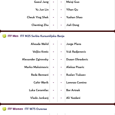
-
-
Gaeul Jang
Meiqi Guo
-
-
Yu Jun Lin
Yihan Qu
-
-
Cheuk Ying Shek
Yushan Shao
-
-
Chenting Zhu
Jiali Dong
ITF Men
ITF M25 Serbia Kursumlijska Banja
-
-
Ahouda Walid
Jorge Plans
-
-
Veljko Krstic
Vuk Radjenovic
-
-
Alexander Zgirovsky
Dusan Obradovic
-
-
Marko Maksimovic
Aleksa Pisaric
-
-
Reda Bennani
Ruslan Tiukaev
-
-
Cahir Warik
Lorenzo Comino
-
-
Luka Ceramilac
Bor Artnak
-
-
Vlado Jankanj
Ali Yazdani
ITF Women
ITF W75 Ourense