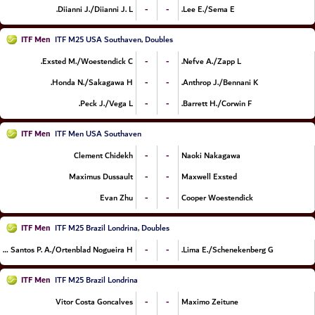
-
-
Diianni J./Diianni J. L.
Lee E./Sema E.
ITF Men
ITF M25 USA Southaven, Doubles
-
-
Exsted M./Woestendick C.
Nefve A./Zapp L.
-
-
Honda N./Sakagawa H.
Anthrop J./Bennani K.
-
-
Peck J./Vega L.
Barrett H./Corwin F.
ITF Men
ITF Men USA Southaven
-
-
Clement Chidekh
Naoki Nakagawa
-
-
Maximus Dussault
Maxwell Exsted
-
-
Evan Zhu
Cooper Woestendick
ITF Men
ITF M25 Brazil Londrina, Doubles
-
-
De Almeida Santos P. A./Ortenblad Nogueira H.
Lima E./Schenekenberg G.
ITF Men
ITF M25 Brazil Londrina
-
-
Vitor Costa Goncalves
Maximo Zeitune