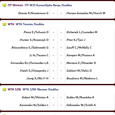
ITF Women
ITF W15 Kursumlijska Banja, Doubles
-
-
Drame P./Krastenova G.
Herazo Gonzalez M./Horvit M.
WTA
WTA Toronto, Doubles
-
-
Perez E./Schuurs D.
Kichenok L./Lumsden M.
-
-
Hunter S./Krawczyk D.
Piter K./Tjen J.
-
-
Alexandrova E./Dabrowski G.
Gauff C./McNally C.
-
-
Li A./Tauson C.
Kempen M./Panova A.
-
-
Fernandez B.J./Fernandez L.A.
Mertens E./Shnaider D.
-
-
Hsieh S./Ostapenko J.
Sakkari M./Vekic D.
-
-
Jiang X./Wu F-H.
Bouzkova M./Noskova L.
WTA 125k
WTA 125K Warsaw, Doubles
-
-
Kobori M./Shimizu A.
Kubka M./Rosolska A.
-
-
Karamoko N./Salden L.
Falkowska W./Smith A.