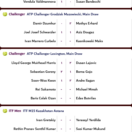
۱
۰
Vendula Valdmannova
Susan Bandecchi
Challenger
ATP Challenger Grodzisk Mazowiecki, Main Draw
۰
۲
Damir Dzumhur
Mathys Erhard
۱
۱
Joel Josef Schwarzler
Aziz Dougaz
-
-
Ivan Marrero Curbelo
Kasnikowski Maks
Challenger
ATP Challenger Lexington, Main Draw
۱
۲
Lloyd George Muirhead Harris
Dusan Lajovic
۲
۱
Sebastian Gorzny
Borna Gojo
۱
۲
Soon-Woo Kwon
Andre Ilagan
-
-
Rei Sakamoto
Michael Mmoh
-
-
Baris Colak Ozan
Edas Butvilas
ITF Men
ITF M15 Kazakhstan Astana
-
-
Ivan Gretskiy
Yerassyl Yerdilda
-
-
Rethin Pranav Senthil Kumar
Sasi Kumar Mukund