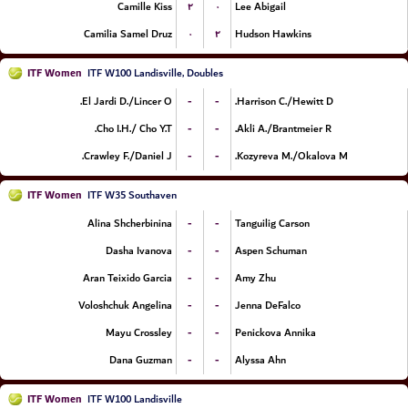
۲
۰
Camille Kiss
Lee Abigail
۰
۲
Camilia Samel Druz
Hudson Hawkins
ITF Women
ITF W100 Landisville, Doubles
-
-
El Jardi D./Lincer O.
Harrison C./Hewitt D.
-
-
Cho I.H./ Cho Y.T.
Akli A./Brantmeier R.
-
-
Crawley F./Daniel J.
Kozyreva M./Okalova M.
ITF Women
ITF W35 Southaven
-
-
Alina Shcherbinina
Tanguilig Carson
-
-
Dasha Ivanova
Aspen Schuman
-
-
Aran Teixido Garcia
Amy Zhu
-
-
Voloshchuk Angelina
Jenna DeFalco
-
-
Mayu Crossley
Penickova Annika
-
-
Dana Guzman
Alyssa Ahn
ITF Women
ITF W100 Landisville