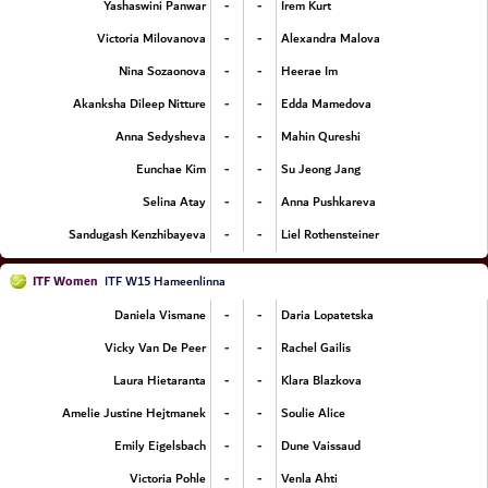
-
-
Yashaswini Panwar
Irem Kurt
-
-
Victoria Milovanova
Alexandra Malova
-
-
Nina Sozaonova
Heerae Im
-
-
Akanksha Dileep Nitture
Edda Mamedova
-
-
Anna Sedysheva
Mahin Qureshi
-
-
Eunchae Kim
Su Jeong Jang
-
-
Selina Atay
Anna Pushkareva
-
-
Sandugash Kenzhibayeva
Liel Rothensteiner
ITF Women
ITF W15 Hameenlinna
-
-
Daniela Vismane
Daria Lopatetska
-
-
Vicky Van De Peer
Rachel Gailis
-
-
Laura Hietaranta
Klara Blazkova
-
-
Amelie Justine Hejtmanek
Soulie Alice
-
-
Emily Eigelsbach
Dune Vaissaud
-
-
Victoria Pohle
Venla Ahti