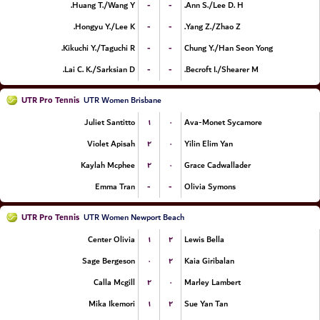
-
-
Huang T./Wang Y.
Ann S./Lee D. H.
-
-
Hongyu Y./Lee K.
Yang Z./Zhao Z.
-
-
Kikuchi Y./Taguchi R.
Chung Y./Han Seon Yong
-
-
Lai C. K./Sarksian D.
Becroft I./Shearer M.
UTR Pro Tennis
UTR Women Brisbane
۱
۰
Juliet Santitto
Ava-Monet Sycamore
۲
۰
Violet Apisah
Yilin Elim Yan
۲
۰
Kaylah Mcphee
Grace Cadwallader
-
-
Emma Tran
Olivia Symons
UTR Pro Tennis
UTR Women Newport Beach
۱
۲
Center Olivia
Lewis Bella
۰
۲
Sage Bergeson
Kaia Giribalan
۲
۰
Calla Mcgill
Marley Lambert
۱
۲
Mika Ikemori
Sue Yan Tan