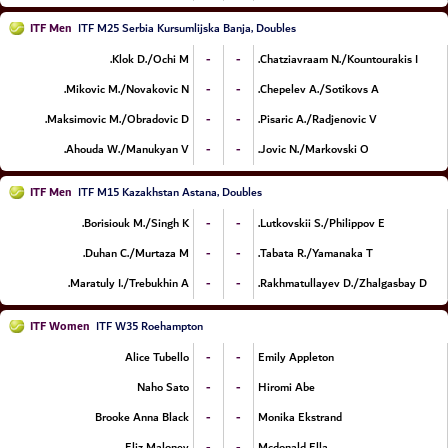
ITF Men
ITF M25 Serbia Kursumlijska Banja, Doubles
-
-
Klok D./Ochi M.
Chatziavraam N./Kountourakis I.
-
-
Mikovic M./Novakovic N.
Chepelev A./Sotikovs A.
-
-
Maksimovic M./Obradovic D.
Pisaric A./Radjenovic V.
-
-
Ahouda W./Manukyan V.
Jovic N./Markovski O.
ITF Men
ITF M15 Kazakhstan Astana, Doubles
-
-
Borisiouk M./Singh K.
Lutkovskii S./Philippov E.
-
-
Duhan C./Murtaza M.
Tabata R./Yamanaka T.
-
-
Maratuly I./Trebukhin A.
Rakhmatullayev D./Zhalgasbay D.
ITF Women
ITF W35 Roehampton
-
-
Alice Tubello
Emily Appleton
-
-
Naho Sato
Hiromi Abe
-
-
Brooke Anna Black
Monika Ekstrand
-
-
Eliz Maloney
Mcdonald Ella