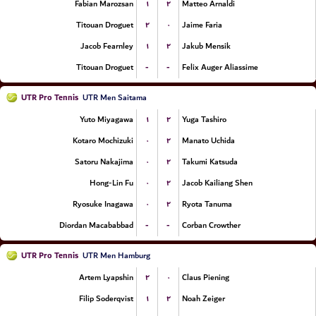
۱
۲
Fabian Marozsan
Matteo Arnaldi
۲
۰
Titouan Droguet
Jaime Faria
۱
۲
Jacob Fearnley
Jakub Mensik
-
-
Titouan Droguet
Felix Auger Aliassime
UTR Pro Tennis
UTR Men Saitama
۱
۲
Yuto Miyagawa
Yuga Tashiro
۰
۲
Kotaro Mochizuki
Manato Uchida
۰
۲
Satoru Nakajima
Takumi Katsuda
۰
۲
Hong-Lin Fu
Jacob Kailiang Shen
۰
۲
Ryosuke Inagawa
Ryota Tanuma
-
-
Diordan Macababbad
Corban Crowther
UTR Pro Tennis
UTR Men Hamburg
۲
۰
Artem Lyapshin
Claus Piening
۱
۲
Filip Soderqvist
Noah Zeiger