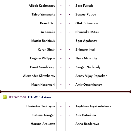
-
-
Alibek Kachmazov
Sora Fukuda
-
-
Taiyo Yamanaka
Sergey Petrov
-
-
Brand Dan
Ofek Shimanov
-
-
Yu Tanaka
Shunsuke Mitsui
-
-
Martin Borisiouk
Egor Agafonov
-
-
Karan Singh
Shintaro Imai
-
-
Evgeny Philippov
Iliyas Maratuly
-
-
Pawit Sornlaksup
Zangar Nurlanuly
-
-
Alexander Klintcharov
Arnav Vijay Paparkar
-
-
Maan Kesarwani
Amir Omarkhanov
ITF Women
ITF W15 Astana
-
-
Ekaterina Tupitsyna
Asylzhan Arystanbekova
-
-
Satima Toregen
Kira Bataikina
-
-
Haruna Arakawa
Anna Bazderova