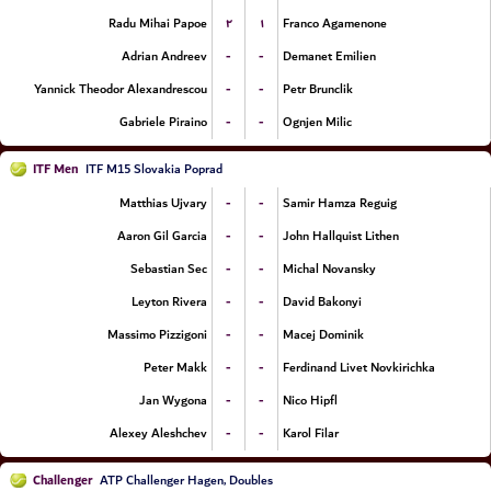
۲
۱
Radu Mihai Papoe
Franco Agamenone
-
-
Adrian Andreev
Demanet Emilien
-
-
Yannick Theodor Alexandrescou
Petr Brunclik
-
-
Gabriele Piraino
Ognjen Milic
ITF Men
ITF M15 Slovakia Poprad
-
-
Matthias Ujvary
Samir Hamza Reguig
-
-
Aaron Gil Garcia
John Hallquist Lithen
-
-
Sebastian Sec
Michal Novansky
-
-
Leyton Rivera
David Bakonyi
-
-
Massimo Pizzigoni
Macej Dominik
-
-
Peter Makk
Ferdinand Livet Novkirichka
-
-
Jan Wygona
Nico Hipfl
-
-
Alexey Aleshchev
Karol Filar
Challenger
ATP Challenger Hagen, Doubles