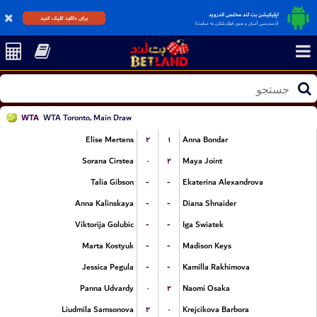
اپلیکیشن بت لند مختص اندروید
برای دانلود کلیک کنید
(دسترسی آسان و بدون فیلترشکن به سایت)
WTA
WTA Toronto, Main Draw
۲
۱
Elise Mertens
Anna Bondar
۰
۲
Sorana Cirstea
Maya Joint
-
-
Talia Gibson
Ekaterina Alexandrova
-
-
Anna Kalinskaya
Diana Shnaider
-
-
Viktorija Golubic
Iga Swiatek
-
-
Marta Kostyuk
Madison Keys
-
-
Jessica Pegula
Kamilla Rakhimova
۰
۲
Panna Udvardy
Naomi Osaka
۲
۰
Liudmila Samsonova
Krejcikova Barbora