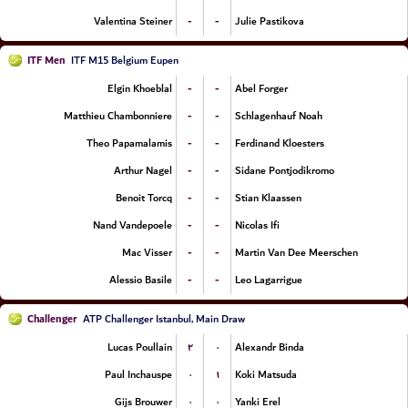
-
-
Valentina Steiner
Julie Pastikova
ITF Men
ITF M15 Belgium Eupen
-
-
Elgin Khoeblal
Abel Forger
-
-
Matthieu Chambonniere
Schlagenhauf Noah
-
-
Theo Papamalamis
Ferdinand Kloesters
-
-
Arthur Nagel
Sidane Pontjodikromo
-
-
Benoit Torcq
Stian Klaassen
-
-
Nand Vandepoele
Nicolas Ifi
-
-
Mac Visser
Martin Van Dee Meerschen
-
-
Alessio Basile
Leo Lagarrigue
Challenger
ATP Challenger Istanbul, Main Draw
۲
۰
Lucas Poullain
Alexandr Binda
۰
۱
Paul Inchauspe
Koki Matsuda
۰
۰
Gijs Brouwer
Yanki Erel