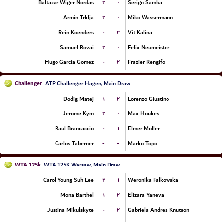
۲
۰
Baltazar Wiger Nordas
Serign Samba
۲
۰
Armin Trklja
Miko Wassermann
۰
۲
Rein Koenders
Vit Kalina
۲
۰
Samuel Rovai
Felix Neumeister
۰
۲
Hugo Garcia Gomez
Frazier Rengifo
Challenger
ATP Challenger Hagen, Main Draw
۱
۲
Dodig Matej
Lorenzo Giustino
۲
۰
Jerome Kym
Max Houkes
۰
۱
Raul Brancaccio
Elmer Moller
-
-
Carlos Taberner
Marko Topo
WTA 125k
WTA 125K Warsaw, Main Draw
۲
۱
Carol Young Suh Lee
Weronika Falkowska
۱
۲
Mona Barthel
Elizara Yaneva
۰
۲
Justina Mikulskyte
Gabriela Andrea Knutson