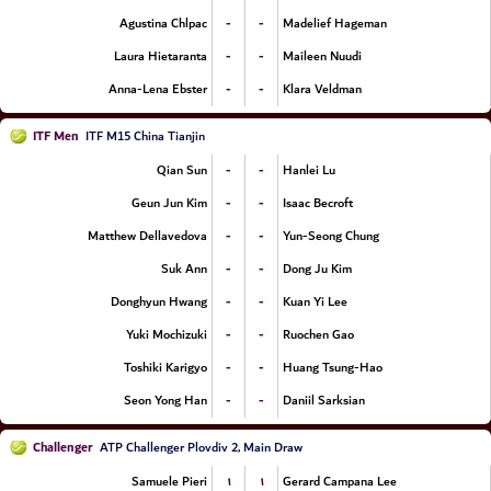
-
-
Agustina Chlpac
Madelief Hageman
-
-
Laura Hietaranta
Maileen Nuudi
-
-
Anna-Lena Ebster
Klara Veldman
ITF Men
ITF M15 China Tianjin
-
-
Qian Sun
Hanlei Lu
-
-
Geun Jun Kim
Isaac Becroft
-
-
Matthew Dellavedova
Yun-Seong Chung
-
-
Suk Ann
Dong Ju Kim
-
-
Donghyun Hwang
Kuan Yi Lee
-
-
Yuki Mochizuki
Ruochen Gao
-
-
Toshiki Karigyo
Huang Tsung-Hao
-
-
Seon Yong Han
Daniil Sarksian
Challenger
ATP Challenger Plovdiv 2, Main Draw
۱
۱
Samuele Pieri
Gerard Campana Lee