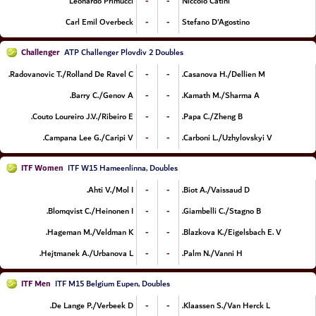
-
-
Leonardo Primucci
Niccolo Catini
-
-
Carl Emil Overbeck
Stefano D'Agostino
Challenger
ATP Challenger Plovdiv 2 Doubles
-
-
Radovanovic T./Rolland De Ravel C.
Casanova H./Dellien M.
-
-
Barry C./Genov A.
Kamath M./Sharma A.
-
-
Couto Loureiro J.V./Ribeiro E.
Papa C./Zheng B.
-
-
Campana Lee G./Caripi V.
Carboni L./Uzhylovskyi V.
ITF Women
ITF W15 Hameenlinna, Doubles
-
-
Ahti V./Mol I.
Biot A./Vaissaud D.
-
-
Blomqvist C./Heinonen I.
Giambelli C./Stagno B.
-
-
Hageman M./Veldman K.
Blazkova K./Eigelsbach E. V.
-
-
Hejtmanek A./Urbanova L.
Palm N./Vanni H.
ITF Men
ITF M15 Belgium Eupen, Doubles
-
-
De Lange P./Verbeek D.
Klaassen S./Van Herck L.