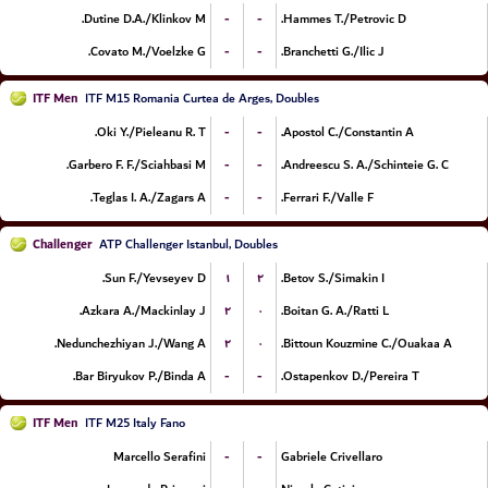
-
-
Dutine D.A./Klinkov M.
Hammes T./Petrovic D.
-
-
Covato M./Voelzke G.
Branchetti G./Ilic J.
ITF Men
ITF M15 Romania Curtea de Arges, Doubles
-
-
Oki Y./Pieleanu R. T.
Apostol C./Constantin A.
-
-
Garbero F. F./Sciahbasi M.
Andreescu S. A./Schinteie G. C.
-
-
Teglas I. A./Zagars A.
Ferrari F./Valle F.
Challenger
ATP Challenger Istanbul, Doubles
۱
۲
Sun F./Yevseyev D.
Betov S./Simakin I.
۲
۰
Azkara A./Mackinlay J.
Boitan G. A./Ratti L.
۲
۰
Nedunchezhiyan J./Wang A.
Bittoun Kouzmine C./Ouakaa A.
-
-
Bar Biryukov P./Binda A.
Ostapenkov D./Pereira T.
ITF Men
ITF M25 Italy Fano
-
-
Marcello Serafini
Gabriele Crivellaro