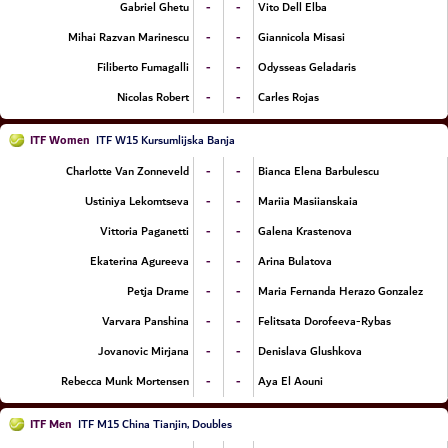
-
-
Gabriel Ghetu
Vito Dell Elba
-
-
Mihai Razvan Marinescu
Giannicola Misasi
-
-
Filiberto Fumagalli
Odysseas Geladaris
-
-
Nicolas Robert
Carles Rojas
ITF Women
ITF W15 Kursumlijska Banja
-
-
Charlotte Van Zonneveld
Bianca Elena Barbulescu
-
-
Ustiniya Lekomtseva
Mariia Masiianskaia
-
-
Vittoria Paganetti
Galena Krastenova
-
-
Ekaterina Agureeva
Arina Bulatova
-
-
Petja Drame
Maria Fernanda Herazo Gonzalez
-
-
Varvara Panshina
Felitsata Dorofeeva-Rybas
-
-
Jovanovic Mirjana
Denislava Glushkova
-
-
Rebecca Munk Mortensen
Aya El Aouni
ITF Men
ITF M15 China Tianjin, Doubles