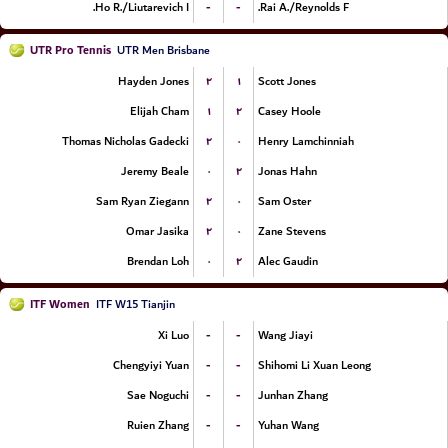
-
-
Ho R./Liutarevich I.
Rai A./Reynolds F.
UTR Pro Tennis
UTR Men Brisbane
۲
۱
Hayden Jones
Scott Jones
۱
۲
Elijah Cham
Casey Hoole
۲
۰
Thomas Nicholas Gadecki
Henry Lamchinniah
۰
۲
Jeremy Beale
Jonas Hahn
۲
۰
Sam Ryan Ziegann
Sam Oster
۲
۰
Omar Jasika
Zane Stevens
۰
۲
Brendan Loh
Alec Gaudin
ITF Women
ITF W15 Tianjin
-
-
Xi Luo
Wang Jiayi
-
-
Chengyiyi Yuan
Shihomi Li Xuan Leong
-
-
Sae Noguchi
Junhan Zhang
-
-
Ruien Zhang
Yuhan Wang