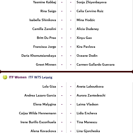
-
-
Yasmine Kabbaj
Sonja Zhiyenbayeva
-
-
Rina Saigo
Celia Cervino Ruiz
-
-
Isabella Shinikova
Mina Hodzic
-
-
Camilla Zanolini
Alicia Dudeney
-
-
Britt Du Pree
Xinyu Gao
-
-
Francisca Jorge
Kira Pavlova
-
-
Daria Khomutsianskaya
Oceane Dodin
-
-
Greet Minnen
Carmen Gallardo Guevara
ITF Women
ITF W75 Leipzig
-
-
Lola Giza
Aneta Laboutkova
-
-
Andrea Lazaro Garcia
Aurora Zantedeschi
-
-
Elena Malygina
Laima Vladson
-
-
Caijsa Wilda Hennemann
Lidia Encheva
-
-
Irene Burillo Escorihuela
Tina Manescu
-
-
Alena Kovackova
Lina Gjorcheska