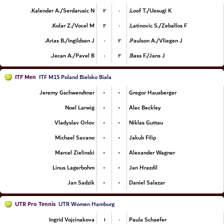
۲
۰
Kalender A./Serdarusic N.
Loof T./Uesugi K.
۲
۰
Kolar Z./Vocel M.
Latinovic S./Zeballos F.
۰
۲
Arias B./Ingildsen J.
Paulson A./Vliegen J.
۰
۲
Jecan A./Pavel B.
Bass F./Jans J.
ITF Men
ITF M15 Poland Bielsko Biala
-
-
Jeremy Gschwendtner
Gregor Hausberger
-
-
Noel Larwig
Alec Beckley
-
-
Vladyslav Orlov
Niklas Guttau
-
-
Michael Savano
Jakub Filip
-
-
Marcel Zielinski
Alexander Wagner
-
-
Linus Lagerbohm
Jan Hrazdil
-
-
Jan Sadzik
Daniel Salazar
UTR Pro Tennis
UTR Women Hamburg
۱
۰
Ingrid Vojcinakova
Paula Schaefer