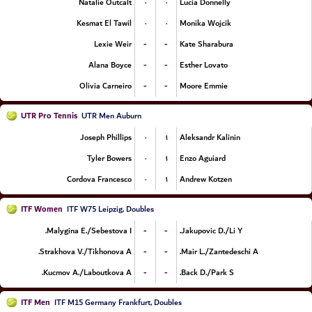
۰
۰
Natalie Outcalt
Lucia Donnelly
۰
۰
Kesmat El Tawil
Monika Wojcik
-
-
Lexie Weir
Kate Sharabura
-
-
Alana Boyce
Esther Lovato
-
-
Olivia Carneiro
Moore Emmie
UTR Pro Tennis
UTR Men Auburn
۰
۱
Joseph Phillips
Aleksandr Kalinin
۰
۱
Tyler Bowers
Enzo Aguiard
۰
۱
Cordova Francesco
Andrew Kotzen
ITF Women
ITF W75 Leipzig, Doubles
-
-
Malygina E./Sebestova I.
Jakupovic D./Li Y.
-
-
Strakhova V./Tikhonova A.
Mair L./Zantedeschi A.
-
-
Kucmov A./Laboutkova A.
Back D./Park S.
ITF Men
ITF M15 Germany Frankfurt, Doubles