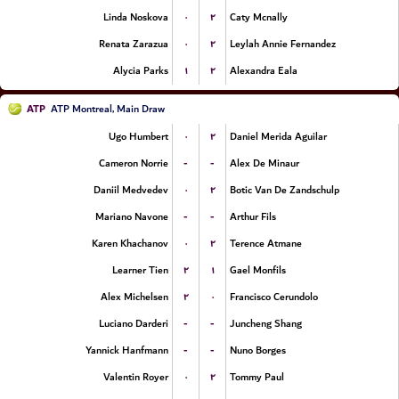
۰
۲
Linda Noskova
Caty Mcnally
۰
۲
Renata Zarazua
Leylah Annie Fernandez
۱
۲
Alycia Parks
Alexandra Eala
ATP
ATP Montreal, Main Draw
۰
۲
Ugo Humbert
Daniel Merida Aguilar
-
-
Cameron Norrie
Alex De Minaur
۰
۲
Daniil Medvedev
Botic Van De Zandschulp
-
-
Mariano Navone
Arthur Fils
۰
۲
Karen Khachanov
Terence Atmane
۲
۱
Learner Tien
Gael Monfils
۲
۰
Alex Michelsen
Francisco Cerundolo
-
-
Luciano Darderi
Juncheng Shang
-
-
Yannick Hanfmann
Nuno Borges
۰
۲
Valentin Royer
Tommy Paul