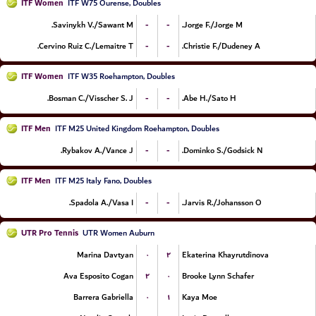
ITF Women
ITF W75 Ourense, Doubles
-
-
Savinykh V./Sawant M.
Jorge F./Jorge M.
-
-
Cervino Ruiz C./Lemaitre T.
Christie F./Dudeney A.
ITF Women
ITF W35 Roehampton, Doubles
-
-
Bosman C./Visscher S. J.
Abe H./Sato H.
ITF Men
ITF M25 United Kingdom Roehampton, Doubles
-
-
Rybakov A./Vance J.
Dominko S./Godsick N.
ITF Men
ITF M25 Italy Fano, Doubles
-
-
Spadola A./Vasa I.
Jarvis R./Johansson O.
UTR Pro Tennis
UTR Women Auburn
۰
۲
Marina Davtyan
Ekaterina Khayrutdinova
۲
۰
Ava Esposito Cogan
Brooke Lynn Schafer
۰
۱
Barrera Gabriella
Kaya Moe