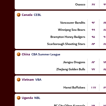
Osasco
۶۷
۹
Canada
CEBL
Vancouver Bandits
۹۲
۸
Winnipeg Sea Bears
۹۹
۸
Brampton Honey Badgers
۹۵
۹
Scarborough Shooting Stars
۸۴
۸
China
CBA Summer League
Jiangsu Dragons
۸۳
۷
Zhejiang Golden Bulls
۷۷
۸
Vietnam
VBA
Hanoi Buffaloes
۱۱۷
۸
Uganda
NBL
BC City Oilers Kampala
۷۹
۷