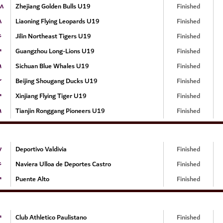
۸
Zhejiang Golden Bulls U19
Finished
۸
Liaoning Flying Leopards U19
Finished
۶
Jilin Northeast Tigers U19
Finished
۴
Guangzhou Long-Lions U19
Finished
۹
Sichuan Blue Whales U19
Finished
۲
Beijing Shougang Ducks U19
Finished
۴
Xinjiang Flying Tiger U19
Finished
۹
Tianjin Ronggang Pioneers U19
Finished
۷
Deportivo Valdivia
Finished
۶
Naviera Ulloa de Deportes Castro
Finished
۴
Puente Alto
Finished
۴
Club Athletico Paulistano
Finished