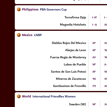
Philippines
PBA Governors Cup
Terrafirma Dyip
۱۱۴
۱۰
Magnolia Hotshots
۱۰۵
۸
Mexico
LNBP
Diablos Rojos Del Mexico
۸۲
۸
Abejas de Leon
۸۳
۹
Fuerza Regia de Monterey
۸۶
۹
Lobos de Puebla
۷۳
۸
Santos de San Luis Potosi
۸۲
۷
Mineros de Zacatecas
۹۸
۷
Gambusinos de Fresnillo
۶۹
۸
World
International Friendlies Women
Sweden (W)
۷۳
۶