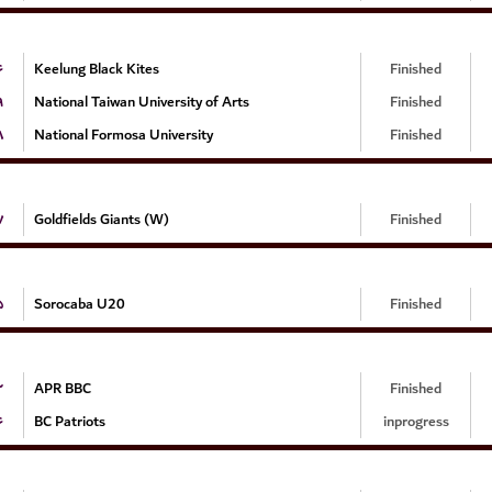
۶
Keelung Black Kites
Finished
۹
National Taiwan University of Arts
Finished
۸
National Formosa University
Finished
۷
Goldfields Giants (W)
Finished
۵
Sorocaba U20
Finished
۲
APR BBC
Finished
۶
BC Patriots
inprogress