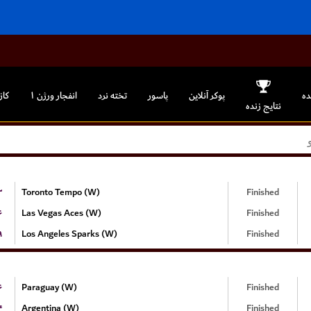
ده
پوکر آنلاین
پاسور
تخته نرد
انفجار ورژن ۱
کاز
نتایج زنده
۳
Toronto Tempo (W)
Finished
۶
Las Vegas Aces (W)
Finished
۹
Los Angeles Sparks (W)
Finished
۶
Paraguay (W)
Finished
۴
Argentina (W)
Finished