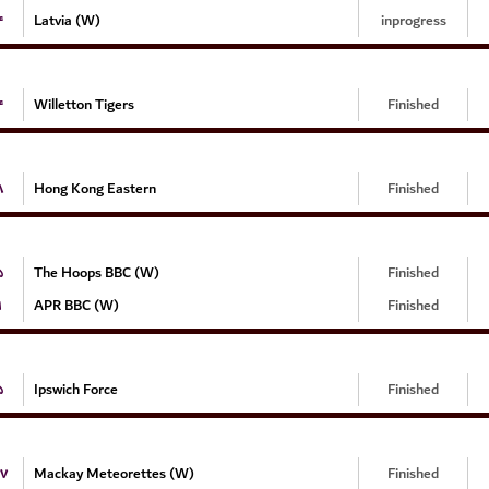
۴
Latvia (W)
inprogress
۴
Willetton Tigers
Finished
۸
Hong Kong Eastern
Finished
۵
The Hoops BBC (W)
Finished
۱
APR BBC (W)
Finished
۵
Ipswich Force
Finished
۷
Mackay Meteorettes (W)
Finished