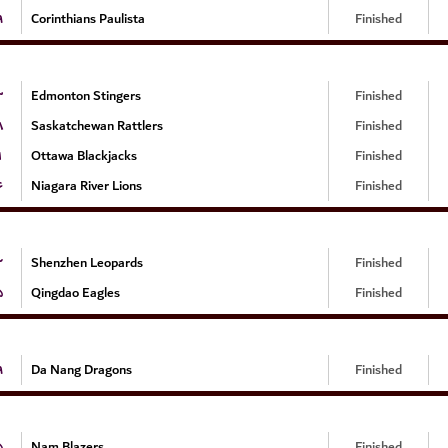
۹
Corinthians Paulista
Finished
۳
Edmonton Stingers
Finished
۸
Saskatchewan Rattlers
Finished
۱
Ottawa Blackjacks
Finished
۶
Niagara River Lions
Finished
۲
Shenzhen Leopards
Finished
۵
Qingdao Eagles
Finished
۹
Da Nang Dragons
Finished
۵
Nam Blazers
Finished