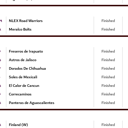
۹
NLEX Road Warriors
Finished
۸
Meralco Bolts
Finished
۶
Freseros de Irapuato
Finished
۵
Astros de Jalisco
Finished
۲
Dorados De Chihuahua
Finished
۰
Soles de Mexicali
Finished
۵
El Calor de Cancun
Finished
۶
Correcaminos
Finished
۸
Panteras de Aguascalientes
Finished
۸
Finland (W)
Finished