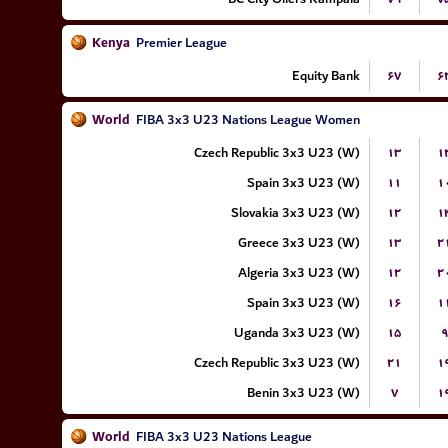
Kenya
Premier League
Equity Bank
۶۷
۶
World
FIBA 3x3 U23 Nations League Women
Czech Republic 3x3 U23 (W)
۱۳
۱
Spain 3x3 U23 (W)
۱۱
۱
Slovakia 3x3 U23 (W)
۱۲
۱
Greece 3x3 U23 (W)
۱۳
۲
Algeria 3x3 U23 (W)
۱۲
۲
Spain 3x3 U23 (W)
۱۶
۱
Uganda 3x3 U23 (W)
۱۵
۹
Czech Republic 3x3 U23 (W)
۲۱
۱
Benin 3x3 U23 (W)
۷
۱
World
FIBA 3x3 U23 Nations League