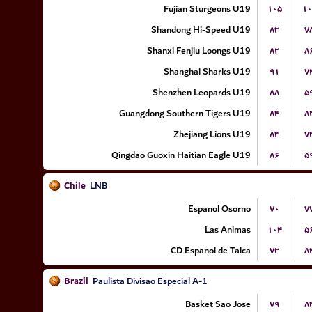
Fujian Sturgeons U19
۱۰۵
۱۰
Shandong Hi-Speed U19
۸۳
۷
Shanxi Fenjiu Loongs U19
۸۲
۸
Shanghai Sharks U19
۹۱
۷
Shenzhen Leopards U19
۸۸
۵
Guangdong Southern Tigers U19
۸۴
۸
Zhejiang Lions U19
۸۴
۷
Qingdao Guoxin Haitian Eagle U19
۸۶
۵
Chile
LNB
Espanol Osorno
۷۰
۷
Las Animas
۱۰۴
۵
CD Espanol de Talca
۷۳
۸
Brazil
Paulista Divisao Especial A-1
Basket Sao Jose
۷۹
۸