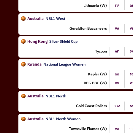
Lithuania (W)
۳۶
۵
Australia
NBL1 West
Geraldton Buccaneers
۷۸
۷
Hong Kong
Silver Shield Cup
Tycoon
۸۴
۶
Rwanda
National League Women
Kepler (W)
۵۵
۶
REG BBC (W)
۷۷
۷
Australia
NBL1 North
Gold Coast Rollers
۱۱۸
۸
Australia
NBL1 North Women
Townsville Flames (W)
۷۸
۱۰