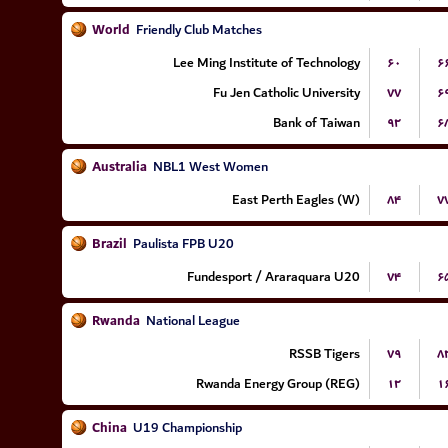
World
Friendly Club Matches
Lee Ming Institute of Technology
۶۰
۶
Fu Jen Catholic University
۷۷
۶
Bank of Taiwan
۹۲
۶
Australia
NBL1 West Women
East Perth Eagles (W)
۸۴
۷
Brazil
Paulista FPB U20
Fundesport / Araraquara U20
۷۴
۶
Rwanda
National League
RSSB Tigers
۷۹
۸
Rwanda Energy Group (REG)
۱۲
۱
China
U19 Championship