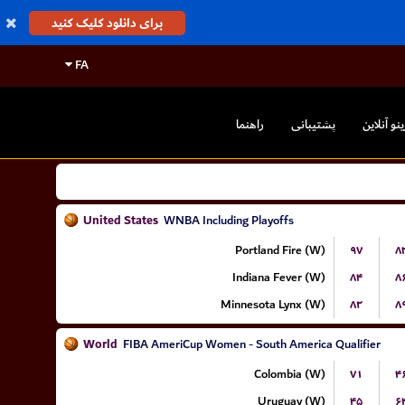
برای دانلود کلیک کنید
FA
ینو آنلاین
پشتیبانی
راهنما
United States
WNBA Including Playoffs
Portland Fire (W)
۹۷
۸
Indiana Fever (W)
۸۴
۸
Minnesota Lynx (W)
۸۲
۸
World
FIBA AmeriCup Women - South America Qualifier
Colombia (W)
۷۱
۴
Uruguay (W)
۴۵
۶