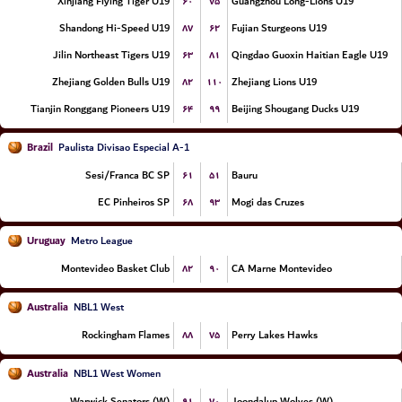
۶۰
۷۵
Xinjiang Flying Tiger U19
Guangzhou Long-Lions U19
۸۷
۶۲
Shandong Hi-Speed U19
Fujian Sturgeons U19
۶۳
۸۱
Jilin Northeast Tigers U19
Qingdao Guoxin Haitian Eagle U19
۸۲
۱۱۰
Zhejiang Golden Bulls U19
Zhejiang Lions U19
۶۴
۹۹
Tianjin Ronggang Pioneers U19
Beijing Shougang Ducks U19
Brazil
Paulista Divisao Especial A-1
۶۱
۵۱
Sesi/Franca BC SP
Bauru
۶۸
۹۳
EC Pinheiros SP
Mogi das Cruzes
Uruguay
Metro League
۸۲
۹۰
Montevideo Basket Club
CA Marne Montevideo
Australia
NBL1 West
۸۸
۷۵
Rockingham Flames
Perry Lakes Hawks
Australia
NBL1 West Women
۹۱
۷۰
Warwick Senators (W)
Joondalup Wolves (W)