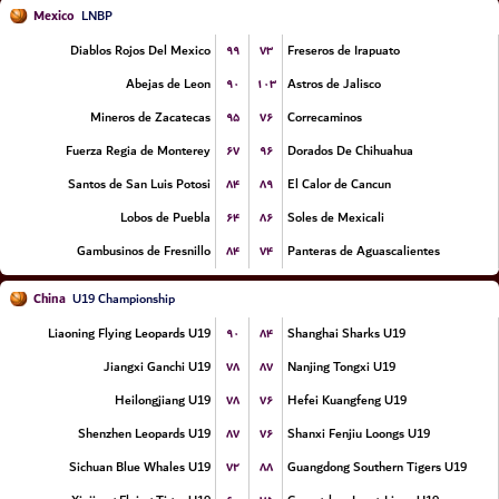
Mexico
LNBP
۹۹
۷۳
Diablos Rojos Del Mexico
Freseros de Irapuato
۹۰
۱۰۳
Abejas de Leon
Astros de Jalisco
۹۵
۷۶
Mineros de Zacatecas
Correcaminos
۶۷
۹۶
Fuerza Regia de Monterey
Dorados De Chihuahua
۸۴
۸۹
Santos de San Luis Potosi
El Calor de Cancun
۶۴
۸۶
Lobos de Puebla
Soles de Mexicali
۸۴
۷۴
Gambusinos de Fresnillo
Panteras de Aguascalientes
China
U19 Championship
۹۰
۸۴
Liaoning Flying Leopards U19
Shanghai Sharks U19
۷۸
۸۷
Jiangxi Ganchi U19
Nanjing Tongxi U19
۷۸
۷۶
Heilongjiang U19
Hefei Kuangfeng U19
۸۷
۷۶
Shenzhen Leopards U19
Shanxi Fenjiu Loongs U19
۷۲
۸۸
Sichuan Blue Whales U19
Guangdong Southern Tigers U19