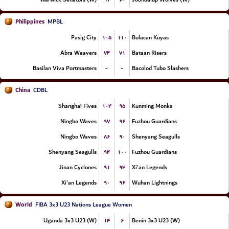
Philippines
MPBL
۱۰۵
۱۱۰
Pasig City
Bulacan Kuyas
۷۴
۷۱
Abra Weavers
Bataan Risers
-
-
Basilan Viva Portmasters
Bacolod Tubo Slashers
China
CDBL
۱۰۴
۹۵
Shanghai Fives
Kunming Monks
۹۷
۹۶
Ningbo Waves
Fuzhou Guardians
۸۶
۹۰
Ningbo Waves
Shenyang Seagulls
۹۴
۱۰۰
Shenyang Seagulls
Fuzhou Guardians
۹۱
۹۴
Jinan Cyclones
Xi'an Legends
۹۰
۹۶
Xi'an Legends
Wuhan Lightnings
World
FIBA 3x3 U23 Nations League Women
۱۴
۶
Uganda 3x3 U23 (W)
Benin 3x3 U23 (W)