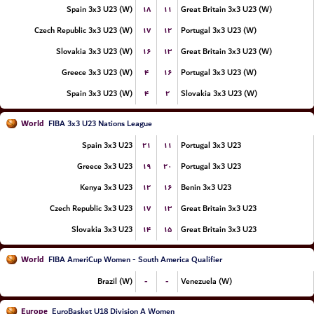
۱۸
۱۱
Spain 3x3 U23 (W)
Great Britain 3x3 U23 (W)
۱۷
۱۲
Czech Republic 3x3 U23 (W)
Portugal 3x3 U23 (W)
۱۶
۱۳
Slovakia 3x3 U23 (W)
Great Britain 3x3 U23 (W)
۴
۱۶
Greece 3x3 U23 (W)
Portugal 3x3 U23 (W)
۴
۲
Spain 3x3 U23 (W)
Slovakia 3x3 U23 (W)
World
FIBA 3x3 U23 Nations League
۲۱
۱۱
Spain 3x3 U23
Portugal 3x3 U23
۱۹
۲۰
Greece 3x3 U23
Portugal 3x3 U23
۱۲
۱۶
Kenya 3x3 U23
Benin 3x3 U23
۱۷
۱۳
Czech Republic 3x3 U23
Great Britain 3x3 U23
۱۴
۱۵
Slovakia 3x3 U23
Great Britain 3x3 U23
World
FIBA AmeriCup Women - South America Qualifier
-
-
Brazil (W)
Venezuela (W)
Europe
EuroBasket U18 Division A Women