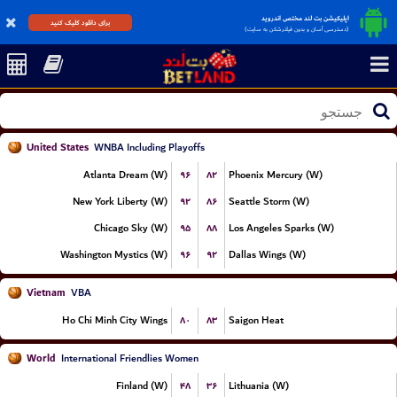
اپلیکیشن بت لند مختص اندروید
برای دانلود کلیک کنید
(دسترسی آسان و بدون فیلترشکن به سایت)
United States
WNBA Including Playoffs
۹۶
۸۲
Atlanta Dream (W)
Phoenix Mercury (W)
۹۲
۸۶
New York Liberty (W)
Seattle Storm (W)
۹۵
۸۸
Chicago Sky (W)
Los Angeles Sparks (W)
۹۶
۹۲
Washington Mystics (W)
Dallas Wings (W)
Vietnam
VBA
۸۰
۸۳
Ho Chi Minh City Wings
Saigon Heat
World
International Friendlies Women
۴۸
۳۶
Finland (W)
Lithuania (W)