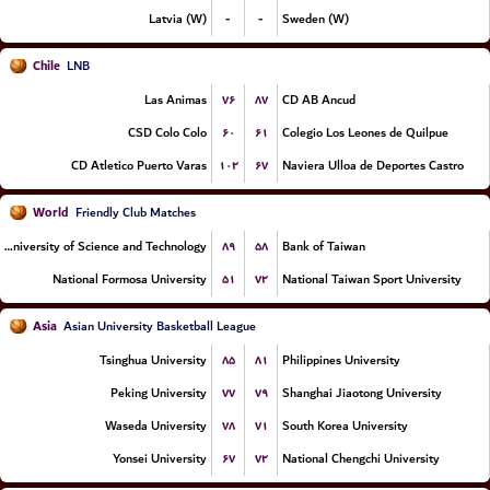
-
-
Latvia (W)
Sweden (W)
Chile
LNB
۷۶
۸۷
Las Animas
CD AB Ancud
۶۰
۶۱
CSD Colo Colo
Colegio Los Leones de Quilpue
۱۰۲
۶۷
CD Atletico Puerto Varas
Naviera Ulloa de Deportes Castro
World
Friendly Club Matches
۸۹
۵۸
Chien Hsin University of Science and Technology
Bank of Taiwan
۵۱
۷۲
National Formosa University
National Taiwan Sport University
Asia
Asian University Basketball League
۸۵
۸۱
Tsinghua University
Philippines University
۷۷
۷۹
Peking University
Shanghai Jiaotong University
۷۸
۷۱
Waseda University
South Korea University
۶۷
۷۲
Yonsei University
National Chengchi University