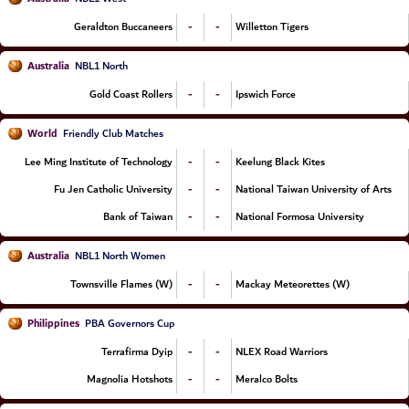
-
-
Geraldton Buccaneers
Willetton Tigers
Australia
NBL1 North
-
-
Gold Coast Rollers
Ipswich Force
World
Friendly Club Matches
-
-
Lee Ming Institute of Technology
Keelung Black Kites
-
-
Fu Jen Catholic University
National Taiwan University of Arts
-
-
Bank of Taiwan
National Formosa University
Australia
NBL1 North Women
-
-
Townsville Flames (W)
Mackay Meteorettes (W)
Philippines
PBA Governors Cup
-
-
Terrafirma Dyip
NLEX Road Warriors
-
-
Magnolia Hotshots
Meralco Bolts