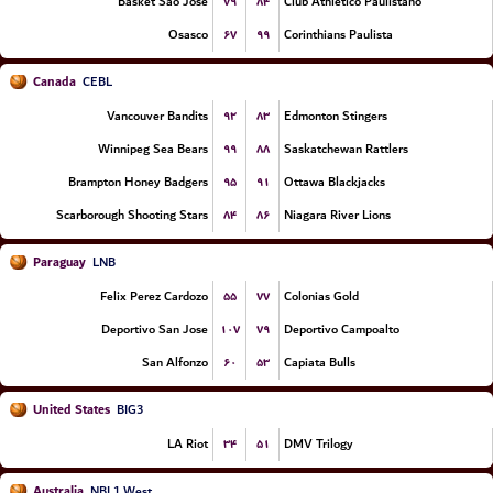
۷۹
۸۴
Basket Sao Jose
Club Athletico Paulistano
۶۷
۹۹
Osasco
Corinthians Paulista
Canada
CEBL
۹۲
۸۳
Vancouver Bandits
Edmonton Stingers
۹۹
۸۸
Winnipeg Sea Bears
Saskatchewan Rattlers
۹۵
۹۱
Brampton Honey Badgers
Ottawa Blackjacks
۸۴
۸۶
Scarborough Shooting Stars
Niagara River Lions
Paraguay
LNB
۵۵
۷۷
Felix Perez Cardozo
Colonias Gold
۱۰۷
۷۹
Deportivo San Jose
Deportivo Campoalto
۶۰
۵۳
San Alfonzo
Capiata Bulls
United States
BIG3
۳۴
۵۱
LA Riot
DMV Trilogy
Australia
NBL1 West