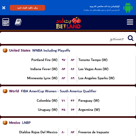
اپلیکیشن بت لند مختص اندروید
برای دانلود کلیک کنید
(دسترسی آسان و بدون فیلترشکن به سایت)
United States
WNBA Including Playoffs
۹۷
۸۳
Portland Fire (W)
Toronto Tempo (W)
۸۴
۸۶
Indiana Fever (W)
Las Vegas Aces (W)
۸۲
۸۹
Minnesota Lynx (W)
Los Angeles Sparks (W)
World
FIBA AmeriCup Women - South America Qualifier
۷۱
۴۶
Colombia (W)
Paraguay (W)
۴۵
۶۴
Uruguay (W)
Argentina (W)
Mexico
LNBP
۸۰
۸۴
Diablos Rojos Del Mexico
Freseros de Irapuato