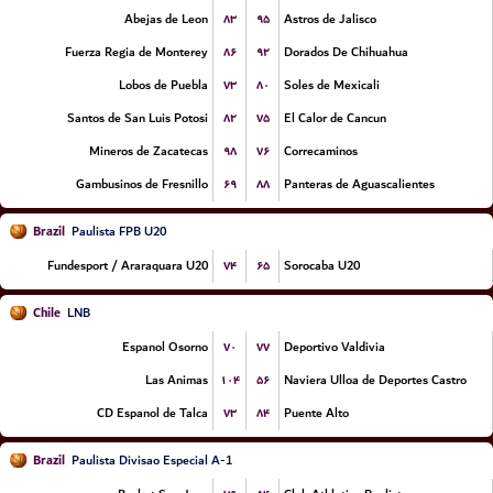
۸۳
۹۵
Abejas de Leon
Astros de Jalisco
۸۶
۹۲
Fuerza Regia de Monterey
Dorados De Chihuahua
۷۳
۸۰
Lobos de Puebla
Soles de Mexicali
۸۲
۷۵
Santos de San Luis Potosi
El Calor de Cancun
۹۸
۷۶
Mineros de Zacatecas
Correcaminos
۶۹
۸۸
Gambusinos de Fresnillo
Panteras de Aguascalientes
Brazil
Paulista FPB U20
۷۴
۶۵
Fundesport / Araraquara U20
Sorocaba U20
Chile
LNB
۷۰
۷۷
Espanol Osorno
Deportivo Valdivia
۱۰۴
۵۶
Las Animas
Naviera Ulloa de Deportes Castro
۷۳
۸۴
CD Espanol de Talca
Puente Alto
Brazil
Paulista Divisao Especial A-1