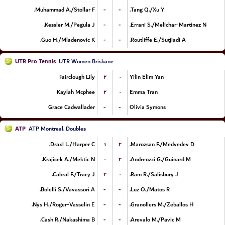
-
-
Muhammad A./Stollar F.
Tang Q./Xu Y.
-
-
Kessler M./Pegula J.
Errani S./Melichar-Martinez N.
-
-
Guo H./Mladenovic K.
Routliffe E./Sutjiadi A.
UTR Pro Tennis
UTR Women Brisbane
۲
۰
Fairclough Lily
Yilin Elim Yan
۲
۰
Kaylah Mcphee
Emma Tran
-
-
Grace Cadwallader
Olivia Symons
ATP
ATP Montreal, Doubles
۱
۲
Draxl L./Harper C.
Marozsan F./Medvedev D.
۰
۲
Krajicek A./Mektic N.
Andreozzi G./Guinard M.
۲
۰
Cabral F./Tracy J.
Ram R./Salisbury J.
-
-
Bolelli S./Vavassori A.
Luz O./Matos R.
-
-
Nys H./Roger-Vasselin E.
Granollers M./Zeballos H.
-
-
Cash R./Nakashima B.
Arevalo M./Pavic M.