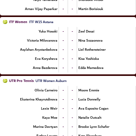
-
-
Arnav Vijay Paparkar
Martin Borisiouk
ITF Women
ITF W15 Astana
-
-
Yuka Hosoki
Zeel Desai
-
-
Victoria Milovanova
Nina Sozaonova
-
-
Asylzhan Arystanbekova
Liel Rothensteiner
-
-
Eva Korysheva
Kisa Yoshioka
-
-
Anna Bazderova
Edda Mamedova
UTR Pro Tennis
UTR Women Auburn
-
-
Olivia Carneiro
Moore Emmie
-
-
Ekaterina Khayrutdinova
Lucia Donnelly
-
-
Lexie Weir
Ava Esposito Cogan
-
-
Kaya Moe
Natalie Outcalt
-
-
Marina Davtyan
Brooke Lynn Schafer
-
-
Esther Lovato
Kate Sharabura