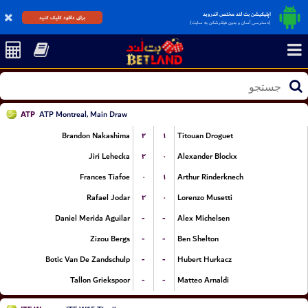
اپلیکیشن بت لند مختص اندروید
برای دانلود کلیک کنید
(دسترسی آسان و بدون فیلترشکن به سایت)
ATP
ATP Montreal, Main Draw
۲
۱
Brandon Nakashima
Titouan Droguet
۲
۰
Jiri Lehecka
Alexander Blockx
۰
۱
Frances Tiafoe
Arthur Rinderknech
۲
۰
Rafael Jodar
Lorenzo Musetti
-
-
Daniel Merida Aguilar
Alex Michelsen
-
-
Zizou Bergs
Ben Shelton
-
-
Botic Van De Zandschulp
Hubert Hurkacz
-
-
Tallon Griekspoor
Matteo Arnaldi