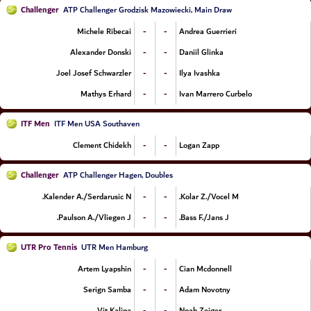
Challenger
ATP Challenger Grodzisk Mazowiecki, Main Draw
-
-
Michele Ribecai
Andrea Guerrieri
-
-
Alexander Donski
Daniil Glinka
-
-
Joel Josef Schwarzler
Ilya Ivashka
-
-
Mathys Erhard
Ivan Marrero Curbelo
ITF Men
ITF Men USA Southaven
-
-
Clement Chidekh
Logan Zapp
Challenger
ATP Challenger Hagen, Doubles
-
-
Kalender A./Serdarusic N.
Kolar Z./Vocel M.
-
-
Paulson A./Vliegen J.
Bass F./Jans J.
UTR Pro Tennis
UTR Men Hamburg
-
-
Artem Lyapshin
Cian Mcdonnell
-
-
Serign Samba
Adam Novotny
-
-
Vit Kalina
Noah Zeiger