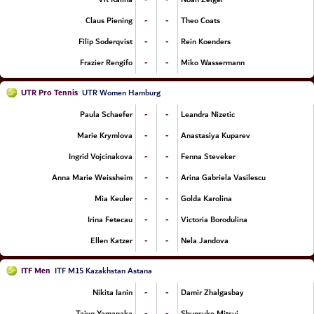
-
-
Claus Piening
Theo Coats
-
-
Filip Soderqvist
Rein Koenders
-
-
Frazier Rengifo
Miko Wassermann
UTR Pro Tennis
UTR Women Hamburg
-
-
Paula Schaefer
Leandra Nizetic
-
-
Marie Krymlova
Anastasiya Kuparev
-
-
Ingrid Vojcinakova
Fenna Steveker
-
-
Anna Marie Weissheim
Arina Gabriela Vasilescu
-
-
Mia Keuler
Golda Karolina
-
-
Irina Fetecau
Victoria Borodulina
-
-
Ellen Katzer
Nela Jandova
ITF Men
ITF M15 Kazakhstan Astana
-
-
Nikita Ianin
Damir Zhalgasbay
-
-
Taiyo Yamanaka
Shunsuke Mitsui