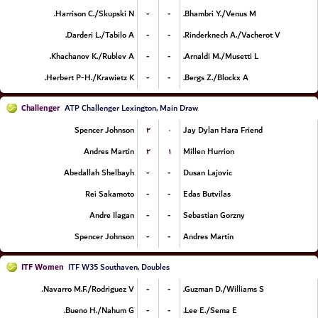
-
-
Harrison C./Skupski N.
Bhambri Y./Venus M.
-
-
Darderi L./Tabilo A.
Rinderknech A./Vacherot V.
-
-
Khachanov K./Rublev A.
Arnaldi M./Musetti L.
-
-
Herbert P-H./Krawietz K.
Bergs Z./Blockx A.
Challenger
ATP Challenger Lexington, Main Draw
۲
۰
Spencer Johnson
Jay Dylan Hara Friend
۲
۱
Andres Martin
Millen Hurrion
-
-
Abedallah Shelbayh
Dusan Lajovic
-
-
Rei Sakamoto
Edas Butvilas
-
-
Andre Ilagan
Sebastian Gorzny
-
-
Spencer Johnson
Andres Martin
ITF Women
ITF W35 Southaven, Doubles
-
-
Navarro M.F./Rodriguez V.
Guzman D./Williams S.
-
-
Bueno H./Nahum G.
Lee E./Sema E.