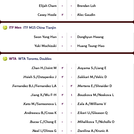
-
-
Elijah Cham
Brendan Loh
۲
۰
Casey Hoole
Alec Gaudin
ITF Men
ITF M15 China Tianjin
-
-
Seon Yong Han
Donghyun Hwang
-
-
Yuki Mochizuki
Huang Tsung-Hao
WTA
WTA Toronto, Doubles
۲
۰
Chan H./Joint M.
Aoyama S./Liang E.
۲
۰
Hsieh S./Ostapenko J.
Sakkari M./Vekic D.
۰
۲
Fernandez B.J./Fernandez L.A.
Mertens E./Shnaider D.
۲
۱
Jiang X./Wu F-H.
Bouzkova M./Noskova L.
۲
۰
Kato M./Samsonova L.
Eala A./Williams V.
-
-
Andreescu B./Cross K.
Eikeri U./Gleason Q.
-
-
Bucsa C./Chong E.
Mihalikova T./Nicholls O.
-
-
Neel I./Olmos G.
Danilina A./Krunic A.