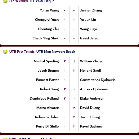
ITF Women
ITF W15 Tianjin
-
-
Yuhan Wang
Junhan Zhang
-
-
Chengyiyi Yuan
Yu Jun Lin
-
-
Chenting Zhu
Wang Jiayi
-
-
Cheuk Ying Shek
Gaeul Jang
UTR Pro Tennis
UTR Men Newport Beach
۲
۱
Nischal Spurling
William Zhang
۱
۲
Jacob Brumm
Holland Snell
۱
۰
Emmett Potter
Constantinos Djakouris
۲
۰
Robert Yang
Antreas Djakouris
۲
۰
Dominique Rolland
Blake Anderson
۰
۲
Marco Alvarez
David Duong
۰
۲
Rohan Sachdev
Justin Chung
۰
۲
Perry Di Giulio
Pavel Bushuev