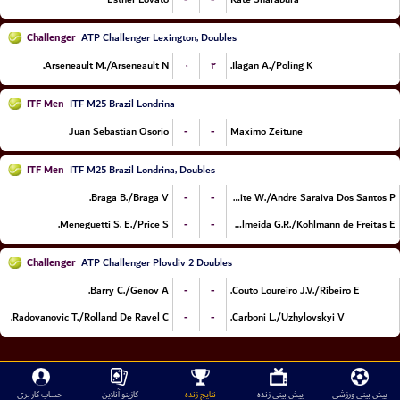
Challenger
ATP Challenger Lexington, Doubles
۰
۲
Arseneault M./Arseneault N.
Ilagan A./Poling K.
ITF Men
ITF M25 Brazil Londrina
-
-
Juan Sebastian Osorio
Maximo Zeitune
ITF Men
ITF M25 Brazil Londrina, Doubles
-
-
Braga B./Braga V.
Leite W./Andre Saraiva Dos Santos P.
-
-
Meneguetti S. E./Price S.
de Almeida G.R./Kohlmann de Freitas E.
Challenger
ATP Challenger Plovdiv 2 Doubles
-
-
Barry C./Genov A.
Couto Loureiro J.V./Ribeiro E.
-
-
Radovanovic T./Rolland De Ravel C.
Carboni L./Uzhylovskyi V.
پیش بینی ورزشی
پیش بینی زنده
نتایج زنده
کازینو آنلاین
حساب کاربری