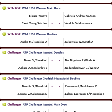
WTA 125k
WTA 125K Warsaw, Main Draw
-
-
Elizara Yaneva
Gabriela Andrea Knutson
-
-
Carol Young Suh Lee
Vendula Valdmannova
WTA 125k
WTA 125K Warsaw, Doubles
-
-
Kubka M./Rosolska A.
Falkowska W./Smith A.
Challenger
ATP Challenger Istanbul, Doubles
-
-
Betov S./Simakin I.
Bar Biryukov P./Binda A.
-
-
Azkara A./Mackinlay J.
Nedunchezhiyan J./Wang A.
Challenger
ATP Challenger Grodzisk Mazowiecki, Doubles
-
-
Banthia S./Donski A.
Cervantes I./Molchanov D.
-
-
Cornea V./Cukierman D.
Lalami Laaroussi Y./Pieczonka F.
Challenger
ATP Challenger Istanbul, Main Draw