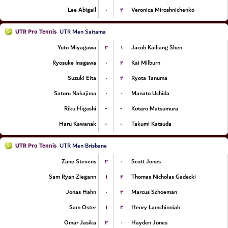
۰
۲
Lee Abigail
Veronica Miroshnichenko
UTR Pro Tennis
UTR Men Saitama
۲
۱
Yuto Miyagawa
Jacob Kailiang Shen
۰
۲
Ryosuke Inagawa
Kai Milburn
۰
۲
Suzuki Eita
Ryota Tanuma
۰
۰
Satoru Nakajima
Manato Uchida
-
-
Riku Higashi
Kotaro Matsumura
-
-
Haru Kawanak
Takumi Katsuda
UTR Pro Tennis
UTR Men Brisbane
۲
۰
Zane Stevens
Scott Jones
۱
۲
Sam Ryan Ziegann
Thomas Nicholas Gadecki
۰
۲
Jonas Hahn
Marcus Schoeman
۱
۲
Sam Oster
Henry Lamchinniah
۲
۰
Omar Jasika
Hayden Jones