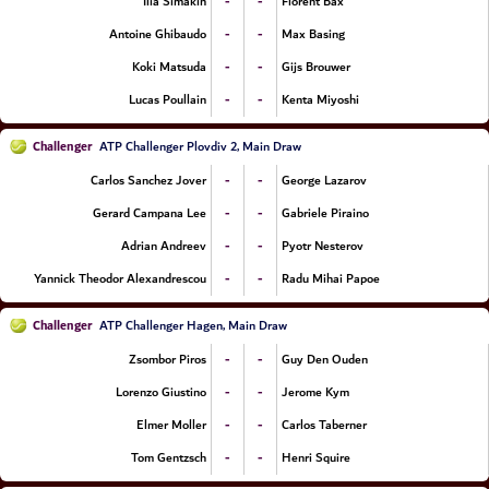
-
-
Ilia Simakin
Florent Bax
-
-
Antoine Ghibaudo
Max Basing
-
-
Koki Matsuda
Gijs Brouwer
-
-
Lucas Poullain
Kenta Miyoshi
Challenger
ATP Challenger Plovdiv 2, Main Draw
-
-
Carlos Sanchez Jover
George Lazarov
-
-
Gerard Campana Lee
Gabriele Piraino
-
-
Adrian Andreev
Pyotr Nesterov
-
-
Yannick Theodor Alexandrescou
Radu Mihai Papoe
Challenger
ATP Challenger Hagen, Main Draw
-
-
Zsombor Piros
Guy Den Ouden
-
-
Lorenzo Giustino
Jerome Kym
-
-
Elmer Moller
Carlos Taberner
-
-
Tom Gentzsch
Henri Squire