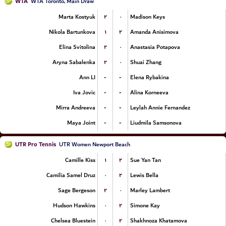
WTA
WTA Toronto, Main Draw
۲
۰
Marta Kostyuk
Madison Keys
۱
۲
Nikola Bartunkova
Amanda Anisimova
۲
۰
Elina Svitolina
Anastasia Potapova
۲
۰
Aryna Sabalenka
Shuai Zhang
-
-
Ann LI
Elena Rybakina
-
-
Iva Jovic
Alina Korneeva
-
-
Mirra Andreeva
Leylah Annie Fernandez
-
-
Maya Joint
Liudmila Samsonova
UTR Pro Tennis
UTR Women Newport Beach
۱
۲
Camille Kiss
Sue Yan Tan
۰
۲
Camilia Samel Druz
Lewis Bella
۲
۰
Sage Bergeson
Marley Lambert
۰
۲
Hudson Hawkins
Simone Kay
۰
۲
Chelsea Bluestein
Shakhnoza Khatamova