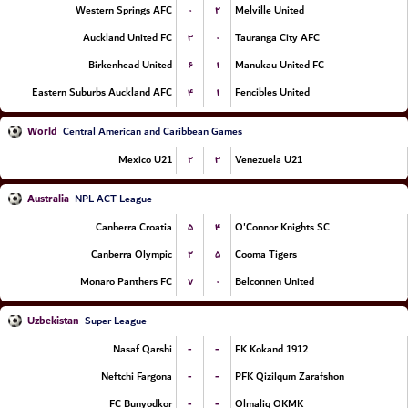
۰
۲
Western Springs AFC
Melville United
۳
۰
Auckland United FC
Tauranga City AFC
۶
۱
Birkenhead United
Manukau United FC
۴
۱
Eastern Suburbs Auckland AFC
Fencibles United
World
Central American and Caribbean Games
۲
۳
Mexico U21
Venezuela U21
Australia
NPL ACT League
۵
۴
Canberra Croatia
O'Connor Knights SC
۲
۵
Canberra Olympic
Cooma Tigers
۷
۰
Monaro Panthers FC
Belconnen United
Uzbekistan
Super League
-
-
Nasaf Qarshi
FK Kokand 1912
-
-
Neftchi Fargona
PFK Qizilqum Zarafshon
-
-
FC Bunyodkor
Olmaliq OKMK