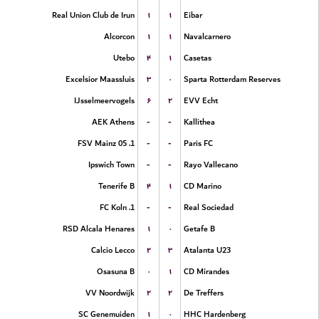
۱
۱
Real Union Club de Irun
Eibar
۱
۱
Alcorcon
Navalcarnero
۴
۱
Utebo
Casetas
۳
۰
Excelsior Maassluis
Sparta Rotterdam Reserves
۶
۲
IJsselmeervogels
EVV Echt
-
-
AEK Athens
Kallithea
-
-
1. FSV Mainz 05
Paris FC
-
-
Ipswich Town
Rayo Vallecano
۴
۱
Tenerife B
CD Marino
-
-
1. FC Koln
Real Sociedad
۱
۰
RSD Alcala Henares
Getafe B
۲
۳
Calcio Lecco
Atalanta U23
۰
۱
Osasuna B
CD Mirandes
۲
۲
VV Noordwijk
De Treffers
۱
۰
SC Genemuiden
HHC Hardenberg