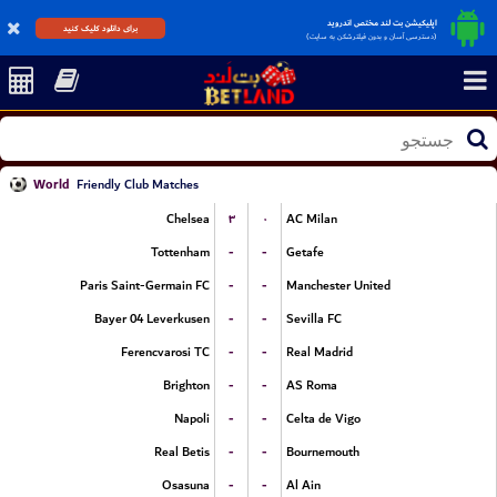
اپلیکیشن بت لند مختص اندروید
برای دانلود کلیک کنید
(دسترسی آسان و بدون فیلترشکن به سایت)
World
Friendly Club Matches
۳
۰
Chelsea
AC Milan
-
-
Tottenham
Getafe
-
-
Paris Saint-Germain FC
Manchester United
-
-
Bayer 04 Leverkusen
Sevilla FC
-
-
Ferencvarosi TC
Real Madrid
-
-
Brighton
AS Roma
-
-
Napoli
Celta de Vigo
-
-
Real Betis
Bournemouth
-
-
Osasuna
Al Ain