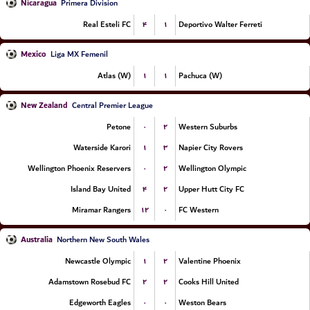
Nicaragua
Primera Division
۴
۱
Real Esteli FC
Deportivo Walter Ferreti
Mexico
Liga MX Femenil
۱
۱
Atlas (W)
Pachuca (W)
New Zealand
Central Premier League
۰
۲
Petone
Western Suburbs
۱
۳
Waterside Karori
Napier City Rovers
۰
۲
Wellington Phoenix Reservers
Wellington Olympic
۴
۲
Island Bay United
Upper Hutt City FC
۱۲
۰
Miramar Rangers
FC Western
Australia
Northern New South Wales
۱
۲
Newcastle Olympic
Valentine Phoenix
۲
۲
Adamstown Rosebud FC
Cooks Hill United
۰
۰
Edgeworth Eagles
Weston Bears