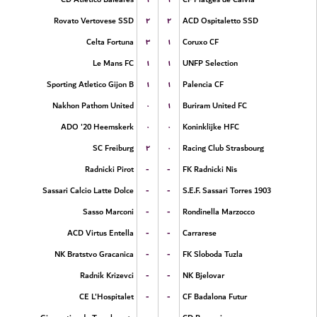
۲
۲
Rovato Vertovese SSD
ACD Ospitaletto SSD
۳
۱
Celta Fortuna
Coruxo CF
۱
۱
Le Mans FC
UNFP Selection
۱
۱
Sporting Atletico Gijon B
Palencia CF
۰
۱
Nakhon Pathom United
Buriram United FC
۰
۰
ADO '20 Heemskerk
Koninklijke HFC
۲
۰
SC Freiburg
Racing Club Strasbourg
-
-
Radnicki Pirot
FK Radnicki Nis
-
-
Sassari Calcio Latte Dolce
S.E.F. Sassari Torres 1903
-
-
Sasso Marconi
Rondinella Marzocco
-
-
ACD Virtus Entella
Carrarese
-
-
NK Bratstvo Gracanica
FK Sloboda Tuzla
-
-
Radnik Krizevci
NK Bjelovar
-
-
CE L'Hospitalet
CF Badalona Futur