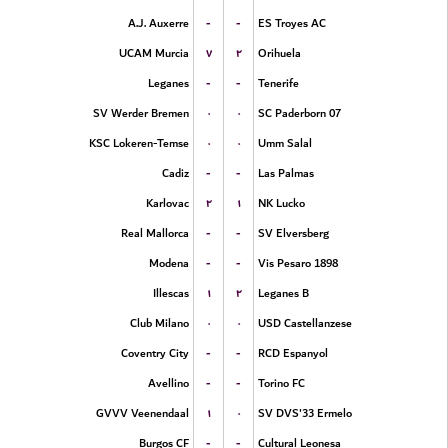
-
-
A.J. Auxerre
ES Troyes AC
۷
۲
UCAM Murcia
Orihuela
-
-
Leganes
Tenerife
۰
۰
SV Werder Bremen
SC Paderborn 07
۰
۰
KSC Lokeren-Temse
Umm Salal
-
-
Cadiz
Las Palmas
۲
۱
Karlovac
NK Lucko
-
-
Real Mallorca
SV Elversberg
-
-
Modena
Vis Pesaro 1898
۱
۲
Illescas
Leganes B
۰
۰
Club Milano
USD Castellanzese
-
-
Coventry City
RCD Espanyol
-
-
Avellino
Torino FC
۱
۰
GVVV Veenendaal
SV DVS'33 Ermelo
-
-
Burgos CF
Cultural Leonesa