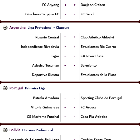
۱
۲
FC Anyang
Daejeon Citizen
۰
۰
Gimcheon Sangmu FC
FC Seoul
Argentina
Liga Profesional - Clausura
۲
۱
Rosario Central
Club Atletico Aldosivi
۲
۱
Independiente Rivadavia
Estudiantes Rio Cuarto
-
-
Tigre
CA River Plate
-
-
Atletico Tucuman
Sarmiento
-
-
Deportivo Riestra
Estudiantes de la Plata
Portugal
Primeira Liga
-
-
Estrela Amadora
Sporting Clube de Portugal
-
-
Vitoria Guimaraes
FC Arouca
-
-
CS Maritimo Funchal
Casa Pia Atletico
Bolivia
Division Profesional
۰
۱
Academia de Balompie Boliviano
Guabira Santa Cruz