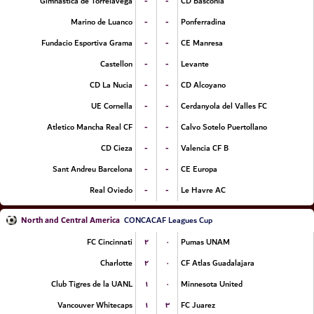
-
-
Gimnastica de Torrelavega
CD Basconia
-
-
Marino de Luanco
Ponferradina
-
-
Fundacio Esportiva Grama
CE Manresa
-
-
Castellon
Levante
-
-
CD La Nucia
CD Alcoyano
-
-
UE Cornella
Cerdanyola del Valles FC
-
-
Atletico Mancha Real CF
Calvo Sotelo Puertollano
-
-
CD Cieza
Valencia CF B
-
-
Sant Andreu Barcelona
CE Europa
-
-
Real Oviedo
Le Havre AC
North and Central America
CONCACAF Leagues Cup
۲
۰
FC Cincinnati
Pumas UNAM
۲
۰
Charlotte
CF Atlas Guadalajara
۱
۰
Club Tigres de la UANL
Minnesota United
۱
۳
Vancouver Whitecaps
FC Juarez