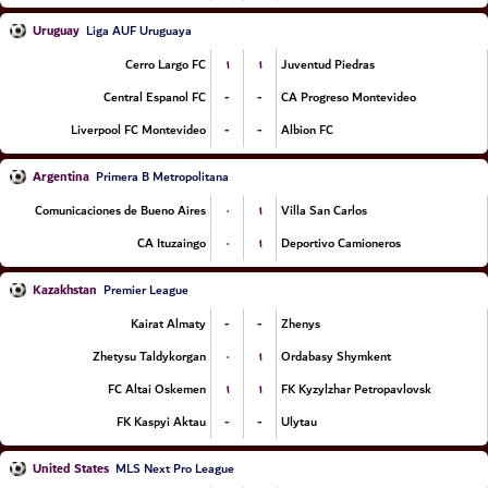
Uruguay
Liga AUF Uruguaya
۱
۱
Cerro Largo FC
Juventud Piedras
-
-
Central Espanol FC
CA Progreso Montevideo
-
-
Liverpool FC Montevideo
Albion FC
Argentina
Primera B Metropolitana
۰
۱
Comunicaciones de Bueno Aires
Villa San Carlos
۰
۱
CA Ituzaingo
Deportivo Camioneros
Kazakhstan
Premier League
-
-
Kairat Almaty
Zhenys
۰
۱
Zhetysu Taldykorgan
Ordabasy Shymkent
۱
۱
FC Altai Oskemen
FK Kyzylzhar Petropavlovsk
-
-
FK Kaspyi Aktau
Ulytau
United States
MLS Next Pro League