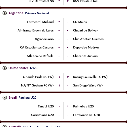
۲
۲
SV Darmstadt 98
KSV Holstein Kiel
Argentina
Primera Nacional
۲
۰
Ferrocarril Midland
CD Maipu
-
-
Almirante Brown de Lules
Ciudad de Bolivar
-
-
Agropecuario
Club Atletico Guemes
-
-
CA Estudiantes Caseros
Deportivo Madryn
-
-
Atletico de Rafaela
Chacarita Juniors
United States
NWSL
۱
۳
Orlando Pride SC (W)
Racing Louisville FC (W)
۱
۰
NJ/NY Gotham FC (W)
San Diego Wave (W)
Brazil
Paulista U20
۰
۱
Tanabi U20
Palmeiras U20
-
-
Corinthians U20
Ferroviaria SP U20