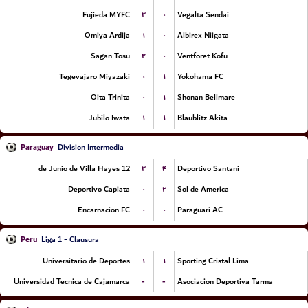
۲
۰
Fujieda MYFC
Vegalta Sendai
۱
۰
Omiya Ardija
Albirex Niigata
۲
۰
Sagan Tosu
Ventforet Kofu
۰
۱
Tegevajaro Miyazaki
Yokohama FC
۰
۱
Oita Trinita
Shonan Bellmare
۱
۱
Jubilo Iwata
Blaublitz Akita
Paraguay
Division Intermedia
۲
۴
12 de Junio de Villa Hayes
Deportivo Santani
۰
۲
Deportivo Capiata
Sol de America
۰
۰
Encarnacion FC
Paraguari AC
Peru
Liga 1 - Clausura
۱
۱
Universitario de Deportes
Sporting Cristal Lima
-
-
Universidad Tecnica de Cajamarca
Asociacion Deportiva Tarma