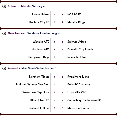
Solomon Islands
S-League
۰
۱
Laugu United
KOSSA FC
۱
۱
Honiara City FC
Malaita Kingz
New Zealand
Southern Premier League
۲
۱
Wanaka AFC
Selwyn United
۴
۰
Northern AFC
Dunedin City Royals
۱
۲
Ferrymead Bays
Nomads United
Australia
New South Wales League 1
۲
۱
Northern Tigers
Rydalmere Lions
۳
۲
Hakoah Sydney City East
Bulls FC Academy
۲
۰
Bankstown City Lions
Hurstville ZFC
۴
۰
Hills United FC
Canterbury Bankstown FC
۱
۲
Dulwich Hill F.C.
Macarthur Rams