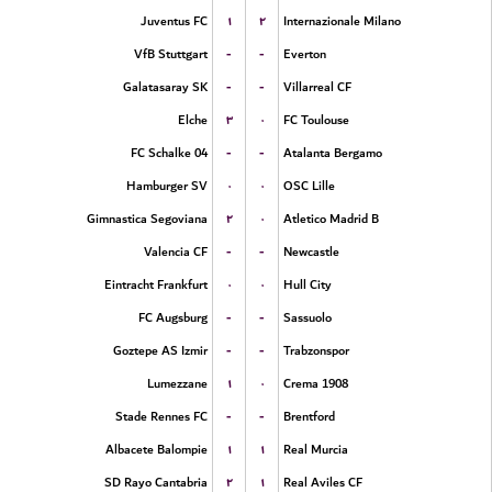
۱
۲
Juventus FC
Internazionale Milano
-
-
VfB Stuttgart
Everton
-
-
Galatasaray SK
Villarreal CF
۳
۰
Elche
FC Toulouse
-
-
FC Schalke 04
Atalanta Bergamo
۰
۰
Hamburger SV
OSC Lille
۲
۰
Gimnastica Segoviana
Atletico Madrid B
-
-
Valencia CF
Newcastle
۰
۰
Eintracht Frankfurt
Hull City
-
-
FC Augsburg
Sassuolo
-
-
Goztepe AS Izmir
Trabzonspor
۱
۰
Lumezzane
Crema 1908
-
-
Stade Rennes FC
Brentford
۱
۱
Albacete Balompie
Real Murcia
۲
۱
SD Rayo Cantabria
Real Aviles CF