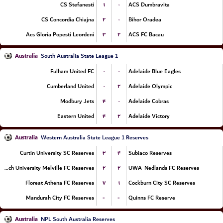
۱
۰
CS Stefanesti
ACS Dumbravita
۲
۰
CS Concordia Chiajna
Bihor Oradea
۳
۲
Acs Gloria Popesti Leordeni
ACS FC Bacau
Australia
South Australia State League 1
۰
۰
Fulham United FC
Adelaide Blue Eagles
۰
۲
Cumberland United
Adelaide Olympic
۴
۰
Modbury Jets
Adelaide Cobras
۴
۲
Eastern United
Adelaide Victory
Australia
Western Australia State League 1 Reserves
۳
۴
Curtin University SC Reserves
Subiaco Reserves
۲
۲
Murdoch University Melville FC Reserves
UWA-Nedlands FC Reserves
۷
۱
Floreat Athena FC Reserves
Cockburn City SC Reserves
-
-
Mandurah City FC Reserves
Quinns FC Reserve
Australia
NPL South Australia Reserves