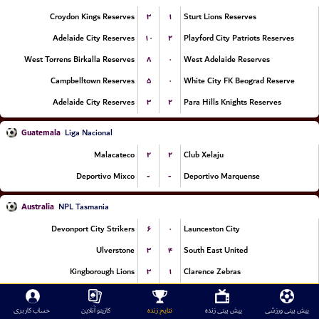
۳
۱
Croydon Kings Reserves
Sturt Lions Reserves
۱۰
۲
Adelaide City Reserves
Playford City Patriots Reserves
۸
۰
West Torrens Birkalla Reserves
West Adelaide Reserves
۵
۰
Campbelltown Reserves
White City FK Beograd Reserve
۳
۲
Adelaide City Reserves
Para Hills Knights Reserves
Guatemala
Liga Nacional
۲
۲
Malacateco
Club Xelaju
-
-
Deportivo Mixco
Deportivo Marquense
Australia
NPL Tasmania
۶
۰
Devonport City Strikers
Launceston City
۳
۴
Ulverstone
South East United
۳
۱
Kingborough Lions
Clarence Zebras
۲
۱
Glenorchy Knights
Launceston United
پیش بینی ورزشی
پیش بینی زنده
نتایج زنده
کازینو آنلاین
حساب کاربری
۵
۲
South Hobart
Riverside Olympic