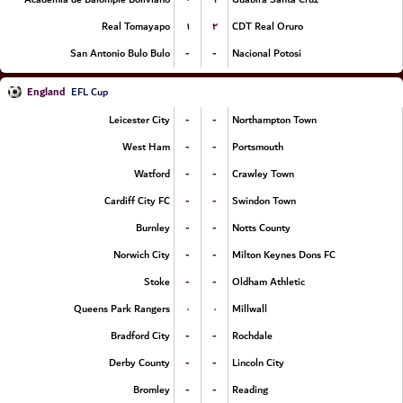
۱
۲
Real Tomayapo
CDT Real Oruro
-
-
San Antonio Bulo Bulo
Nacional Potosi
England
EFL Cup
-
-
Leicester City
Northampton Town
-
-
West Ham
Portsmouth
-
-
Watford
Crawley Town
-
-
Cardiff City FC
Swindon Town
-
-
Burnley
Notts County
-
-
Norwich City
Milton Keynes Dons FC
-
-
Stoke
Oldham Athletic
۰
۰
Queens Park Rangers
Millwall
-
-
Bradford City
Rochdale
-
-
Derby County
Lincoln City
-
-
Bromley
Reading