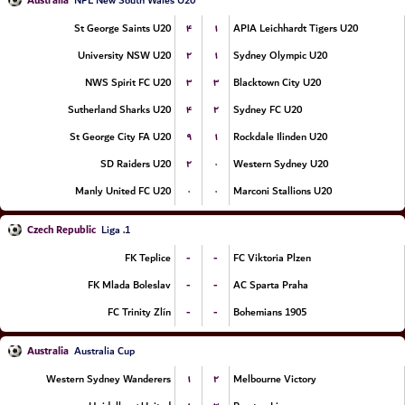
Australia
NPL New South Wales U20
۴
۱
St George Saints U20
APIA Leichhardt Tigers U20
۲
۱
University NSW U20
Sydney Olympic U20
۳
۳
NWS Spirit FC U20
Blacktown City U20
۴
۲
Sutherland Sharks U20
Sydney FC U20
۹
۱
St George City FA U20
Rockdale Ilinden U20
۲
۰
SD Raiders U20
Western Sydney U20
۰
۰
Manly United FC U20
Marconi Stallions U20
Czech Republic
1. Liga
-
-
FK Teplice
FC Viktoria Plzen
-
-
FK Mlada Boleslav
AC Sparta Praha
-
-
FC Trinity Zlín
Bohemians 1905
Australia
Australia Cup
۱
۲
Western Sydney Wanderers
Melbourne Victory