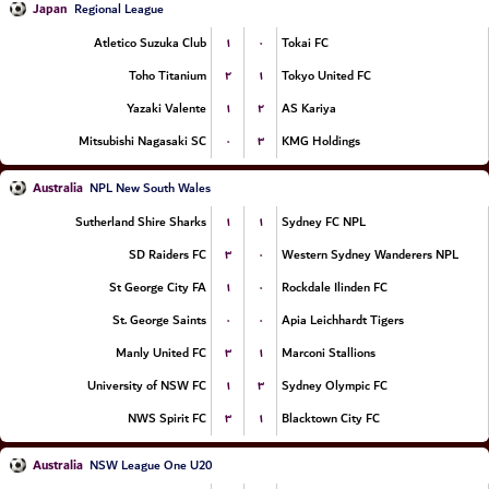
Japan
Regional League
۱
۰
Atletico Suzuka Club
Tokai FC
۲
۱
Toho Titanium
Tokyo United FC
۱
۲
Yazaki Valente
AS Kariya
۰
۳
Mitsubishi Nagasaki SC
KMG Holdings
Australia
NPL New South Wales
۱
۱
Sutherland Shire Sharks
Sydney FC NPL
۳
۰
SD Raiders FC
Western Sydney Wanderers NPL
۱
۰
St George City FA
Rockdale Ilinden FC
۰
۰
St. George Saints
Apia Leichhardt Tigers
۳
۱
Manly United FC
Marconi Stallions
۱
۳
University of NSW FC
Sydney Olympic FC
۳
۱
NWS Spirit FC
Blacktown City FC
Australia
NSW League One U20