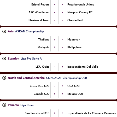
-
-
Bristol Rovers
Peterborough United
-
-
AFC Wimbledon
Newport County FC
-
-
Fleetwood Town
Chesterfield
Asia
ASEAN Championship
۱
۰
Thailand
Myanmar
۱
۰
Malaysia
Philippines
Ecuador
Liga Pro Serie A
۰
۲
LDU Quito
Independiente Del Valle
North and Central America
CONCACAF Championship U20
۰
۲
Costa Rica U20
USA U20
۱
۲
Canada U20
Mexico U20
Panama
Liga Prom
۲
۲
San Francisco FC B
CA Independiente de La Chorrera Reserves