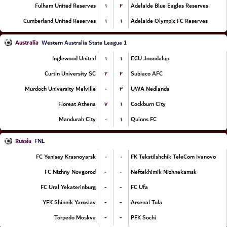
۱
۲
Fulham United Reserves
Adelaide Blue Eagles Reserves
۱
۱
Cumberland United Reserves
Adelaide Olympic FC Reserves
Australia
Western Australia State League 1
۱
۱
Inglewood United
ECU Joondalup
۲
۲
Curtin University SC
Subiaco AFC
۰
۳
Murdoch University Melville
UWA Nedlands
۷
۱
Floreat Athena
Cockburn City
۰
۱
Mandurah City
Quinns FC
Russia
FNL
۰
۰
FC Yenisey Krasnoyarsk
FK Tekstilshchik TeleCom Ivanovo
-
-
FC Nizhny Novgorod
Neftekhimik Nizhnekamsk
-
-
FC Ural Yekaterinburg
FC Ufa
-
-
YFK Shinnik Yaroslav
Arsenal Tula
-
-
Torpedo Moskva
PFK Sochi