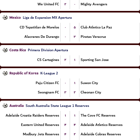
۲
۰
We United FC
Mighty Avengers
Mexico
Liga de Expansion MX Apertura
۰
۵
CD Tepatitlan de Morelos
Club Atletico La Paz
۰
۳
Alacranes De Durango
Piratas Veracruz
Costa Rica
Primera Division Apertura
۲
۱
CS Cartagines
Sporting San Jose
Republic of Korea
K-League 2
۰
۱
Paju Citizen FC
Suwon City
۳
۲
Seongnam FC
Cheonan City
Australia
South Australia State League 1 Reserves
۱
۱
Adelaide Croatia Raiders Reserves
The Cove FC Reserves
۴
۴
Eastern United Reserves
Adelaide Atletico Reserves
۴
۲
Modbury Jets Reserves
Adelaide Cobras Reserves