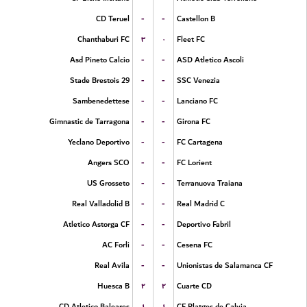
-
-
CD Teruel
Castellon B
۳
۰
Chanthaburi FC
Fleet FC
-
-
Asd Pineto Calcio
ASD Atletico Ascoli
-
-
Stade Brestois 29
SSC Venezia
-
-
Sambenedettese
Lanciano FC
-
-
Gimnastic de Tarragona
Girona FC
-
-
Yeclano Deportivo
FC Cartagena
-
-
Angers SCO
FC Lorient
-
-
US Grosseto
Terranuova Traiana
-
-
Real Valladolid B
Real Madrid C
-
-
Atletico Astorga CF
Deportivo Fabril
-
-
AC Forli
Cesena FC
-
-
Real Avila
Unionistas de Salamanca CF
۲
۲
Huesca B
Cuarte CD
۱
۱
CD Atletico Baleares
CF Platges de Calvia