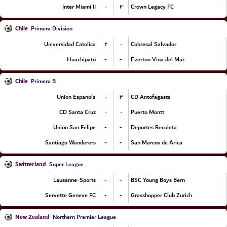
۰
۲
Inter Miami II
Crown Legacy FC
Chile
Primera Division
۲
۰
Universidad Catolica
Cobresal Salvador
-
-
Huachipato
Everton Vina del Mar
Chile
Primera B
۰
۳
Union Espanola
CD Antofagasta
۰
۰
CD Santa Cruz
Puerto Montt
-
-
Union San Felipe
Deportes Recoleta
-
-
Santiago Wanderers
San Marcos de Arica
Switzerland
Super League
-
-
Lausanne-Sports
BSC Young Boys Bern
-
-
Servette Geneve FC
Grasshopper Club Zurich
New Zealand
Northern Premier League