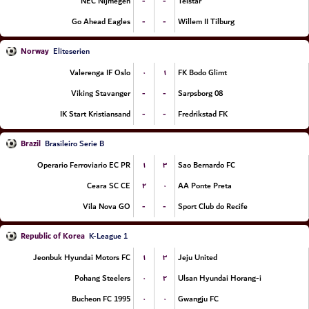
-
-
NEC Nijmegen
Telstar
-
-
Go Ahead Eagles
Willem II Tilburg
Norway
Eliteserien
۰
۱
Valerenga IF Oslo
FK Bodo Glimt
-
-
Viking Stavanger
Sarpsborg 08
-
-
IK Start Kristiansand
Fredrikstad FK
Brazil
Brasileiro Serie B
۱
۳
Operario Ferroviario EC PR
Sao Bernardo FC
۲
۰
Ceara SC CE
AA Ponte Preta
-
-
Vila Nova GO
Sport Club do Recife
Republic of Korea
K-League 1
۱
۳
Jeonbuk Hyundai Motors FC
Jeju United
۰
۲
Pohang Steelers
Ulsan Hyundai Horang-i
۰
۰
Bucheon FC 1995
Gwangju FC