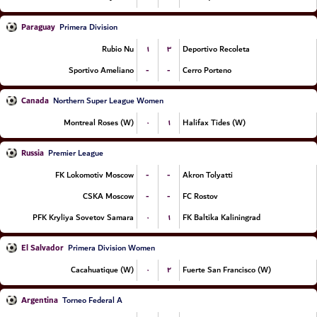
Paraguay
Primera Division
۱
۳
Rubio Nu
Deportivo Recoleta
-
-
Sportivo Ameliano
Cerro Porteno
Canada
Northern Super League Women
۰
۱
Montreal Roses (W)
Halifax Tides (W)
Russia
Premier League
-
-
FK Lokomotiv Moscow
Akron Tolyatti
-
-
CSKA Moscow
FC Rostov
۰
۱
PFK Kryliya Sovetov Samara
FK Baltika Kaliningrad
El Salvador
Primera Division Women
۰
۲
Cacahuatique (W)
Fuerte San Francisco (W)
Argentina
Torneo Federal A