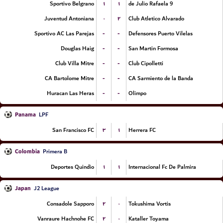
۱
۱
Sportivo Belgrano
9 de Julio Rafaela
۰
۲
Juventud Antoniana
Club Atletico Alvarado
-
-
Sportivo AC Las Parejas
Defensores Puerto Vilelas
-
-
Douglas Haig
San Martin Formosa
-
-
Club Villa Mitre
Club Cipolletti
-
-
CA Bartolome Mitre
CA Sarmiento de la Banda
-
-
Huracan Las Heras
Olimpo
Panama
LPF
۳
۱
San Francisco FC
Herrera FC
Colombia
Primera B
۱
۱
Deportes Quindio
Internacional Fc De Palmira
Japan
J2 League
۲
۰
Consadole Sapporo
Tokushima Vortis
۲
۰
Vanraure Hachnohe FC
Kataller Toyama