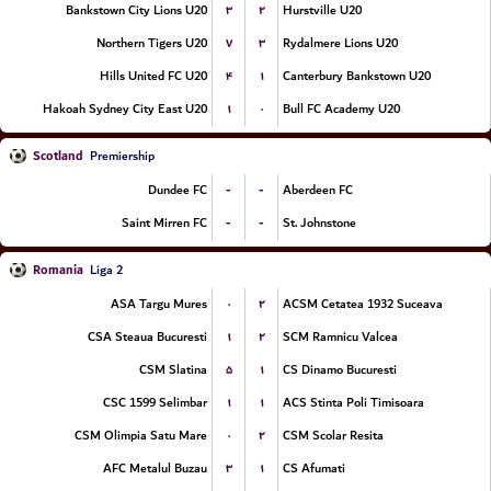
۳
۲
Bankstown City Lions U20
Hurstville U20
۷
۳
Northern Tigers U20
Rydalmere Lions U20
۴
۱
Hills United FC U20
Canterbury Bankstown U20
۱
۰
Hakoah Sydney City East U20
Bull FC Academy U20
Scotland
Premiership
-
-
Dundee FC
Aberdeen FC
-
-
Saint Mirren FC
St. Johnstone
Romania
Liga 2
۰
۲
ASA Targu Mures
ACSM Cetatea 1932 Suceava
۱
۲
CSA Steaua Bucuresti
SCM Ramnicu Valcea
۵
۱
CSM Slatina
CS Dinamo Bucuresti
۱
۱
CSC 1599 Selimbar
ACS Stinta Poli Timisoara
۰
۲
CSM Olimpia Satu Mare
CSM Scolar Resita
۳
۱
AFC Metalul Buzau
CS Afumati