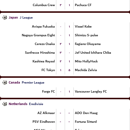
۲
۱
Columbus Crew
Pachuca CF
Japan
J League
۰
۱
Avispa Fukuoka
Vissel Kobe
۰
۱
Nagoya Grampus Eight
Shimizu S-pulse
۲
۱
Cerezo Osaka
Fagiano Okayama
۳
۰
Sanfrecce Hiroshima
Jef United Ichihara Chiba
۲
۱
Kashiwa Reysol
Mito HollyHock
۱
۵
FC Tokyo
Machida Zelvia
Canada
Premier League
۰
۱
Forge FC
Vancouver Langley FC
Netherlands
Eredivisie
-
-
AZ Alkmaar
ADO Den Haag
-
-
PSV Eindhoven
Fortuna Sittard