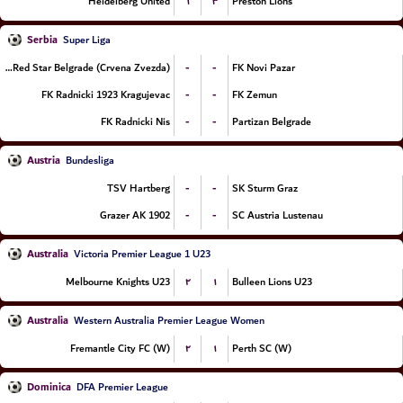
۱
۳
Heidelberg United
Preston Lions
Serbia
Super Liga
-
-
FK Red Star Belgrade (Crvena Zvezda)
FK Novi Pazar
-
-
FK Radnicki 1923 Kragujevac
FK Zemun
-
-
FK Radnicki Nis
Partizan Belgrade
Austria
Bundesliga
-
-
TSV Hartberg
SK Sturm Graz
-
-
Grazer AK 1902
SC Austria Lustenau
Australia
Victoria Premier League 1 U23
۲
۱
Melbourne Knights U23
Bulleen Lions U23
Australia
Western Australia Premier League Women
۲
۱
Fremantle City FC (W)
Perth SC (W)
Dominica
DFA Premier League