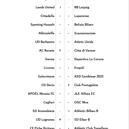
۱
۰
Leeds United
RB Leipzig
-
-
Cittadella
Luparense
-
-
Sporting Hasselt
Belisia Bilzen
-
-
Albinoleffe
Scanzorosciate
-
-
UD Barbastro
Atletic Lleida
۲
۰
AC Renate
Citta di Varese
-
-
Genoa
Deportivo La Coruna
-
-
Livorno
Empoli
-
-
Salernitana
ASD Sambiase 2023
۰
۲
CD Derio
Club Portugalete
-
-
APOEL Nicosia FC
A.E. Kifisia F.C.
-
-
Cagliari
OGC Nice
۰
۱
SD Amorebieta
Athletic Bilbao B
۴
۰
UD Logrones
SD Eibar B
-
-
CF Elche Ilicitano
Athletic Club Torrellano