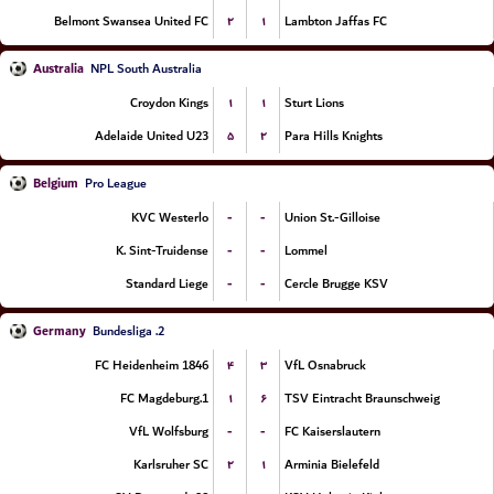
۲
۱
Belmont Swansea United FC
Lambton Jaffas FC
Australia
NPL South Australia
۱
۱
Croydon Kings
Sturt Lions
۵
۲
Adelaide United U23
Para Hills Knights
Belgium
Pro League
-
-
KVC Westerlo
Union St.-Gilloise
-
-
K. Sint-Truidense
Lommel
-
-
Standard Liege
Cercle Brugge KSV
Germany
2. Bundesliga
۴
۳
FC Heidenheim 1846
VfL Osnabruck
۱
۶
1.FC Magdeburg
TSV Eintracht Braunschweig
-
-
VfL Wolfsburg
FC Kaiserslautern
۲
۱
Karlsruher SC
Arminia Bielefeld